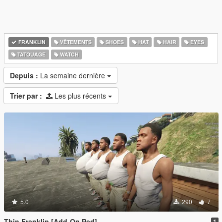
FRANKLIN
VÊTEMENTS
SHOES
HAT
HAIR
EYES
TATOUAGE
WATCH
Depuis :
La semaine dernière
Trier par :
Les plus récents
5.0
290
7
Thin Franklin [Add-On Ped]
1