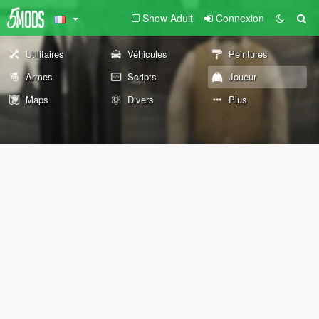
Show Adult
Connexion
Utilitaires
Véhicules
Peintures
Armes
Scripts
Joueur
Maps
Divers
Plus