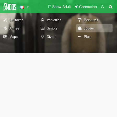
Show Adult
Connexion
Utilitaires
Véhicules
Peintures
Armes
Scripts
Joueur
Maps
Divers
Plus