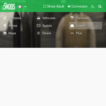
Show Adult
Connexion
Utilitaires
Véhicules
Peintures
Armes
Scripts
Joueur
Maps
Divers
Plus