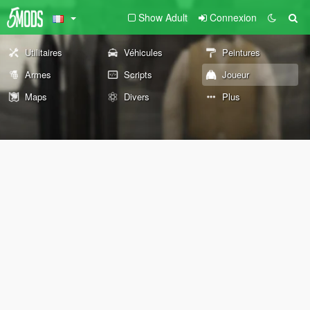
Show Adult
Connexion
Utilitaires
Véhicules
Peintures
Armes
Scripts
Joueur
Maps
Divers
Plus