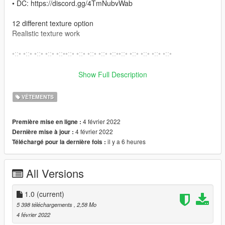
• DC: https://discord.gg/4TmNubvWab
12 different texture option
Realistic texture work
•::• •::• •::• •::• •::••::• •::• •::• •::• •::••::• •::• •::• •::• •::•
How to install on Fivem
Show Full Description
Move Files from Fivem folder into your resource folder
VÊTEMENTS
Open server.cfg and write there ensure files.
4 février 2022
Première mise en ligne :
How to install on SP
4 février 2022
Dernière mise à jour :
– Open OpenIV
il y a 6 heures
Téléchargé pour la dernière fois :
– Enable “Edit mode”
– Drag and drop files here:
mods\x64w.rpf\dlcpacks\mpbusiness\dlc.rpf\x64\models\cdimag
All Versions
es\mpbusiness.rpf\mp_f_freemode_01_female_freemode_busi
ness
1.0
(current)
•::• •::• •::• •::• •::••::• •::• •::• •::• •::••::• •::• •::• •::• •::••::• •::• •::•
5 398 téléchargements
, 2,58 Mo
•::• •::••::• •::• •::• •::• •::••::•
4 février 2022