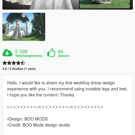
5 398
66
Téléchargements
Aiment
4.5 / 5 étoiles (1 vote)
Hello, I would like to share my first wedding dress design
experience with you. I recommend using invisible legs and feet.
I hope you like the content. Thanks.
•::• •::• •::• •::• •::••::• •::• •::• •::• •::••::• •::• •::• •::• •::•
•Design: BOO MODS
•Credit: BOO Mods design studio