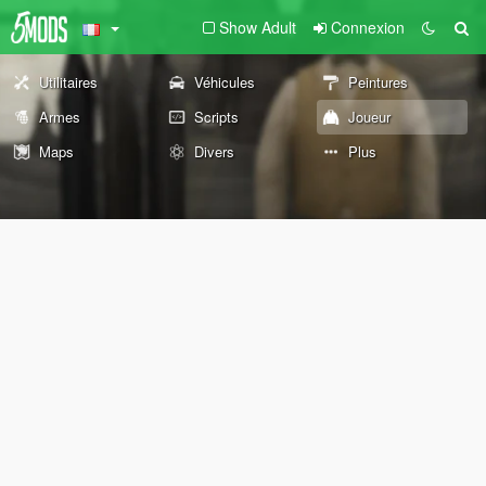
Show Adult
Connexion
Utilitaires
Véhicules
Peintures
Armes
Scripts
Joueur
Maps
Divers
Plus