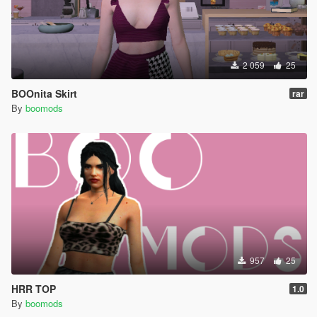
2 059
25
BOOnita Skirt
rar
By
boomods
957
25
HRR TOP
1.0
By
boomods