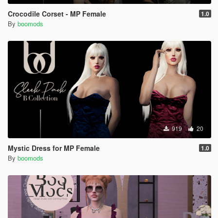
Crocodile Corset - MP Female
1.0
By
boomods
919
20
Mystic Dress for MP Female
1.0
By
boomods