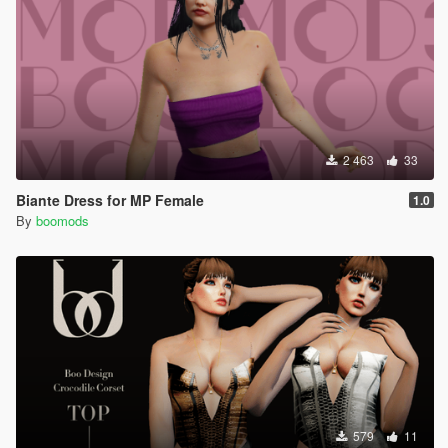
2 463
33
Biante Dress for MP Female
1.0
By
boomods
579
11