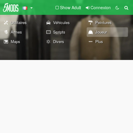
Show Adult
Connexion
Utilitaires
Véhicules
Peintures
Armes
Scripts
Joueur
Maps
Divers
Plus