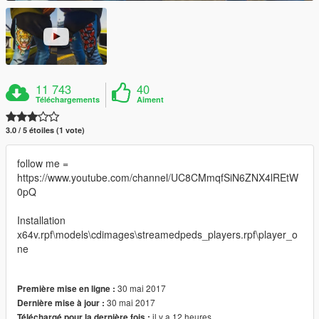
11 743
40
Téléchargements
Aiment
3.0 / 5 étoiles (1 vote)
follow me =
https://www.youtube.com/channel/UC8CMmqfSiN6ZNX4lREtW
0pQ
Installation
x64v.rpf\models\cdimages\streamedpeds_players.rpf\player_o
ne
30 mai 2017
Première mise en ligne :
30 mai 2017
Dernière mise à jour :
il y a 12 heures
Téléchargé pour la dernière fois :