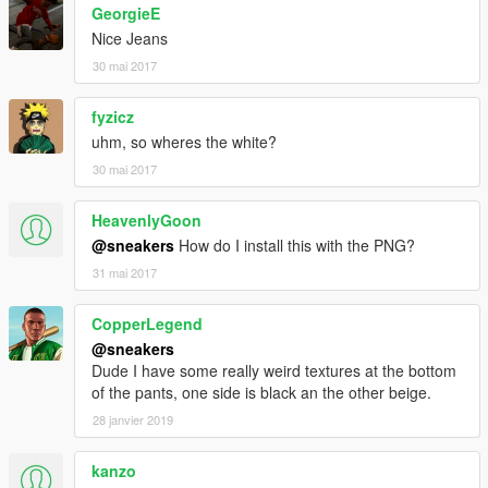
GeorgieE
Nice Jeans
30 mai 2017
fyzicz
uhm, so wheres the white?
30 mai 2017
HeavenlyGoon
@sneakers
How do I install this with the PNG?
31 mai 2017
CopperLegend
@sneakers
Dude I have some really weird textures at the bottom
of the pants, one side is black an the other beige.
28 janvier 2019
kanzo