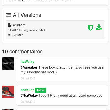
All Versions
(current)
11 741 téléchargements
, 544 ko
30 mai 2017
10 commentaires
ItzWalzy
@sneaker
These look pretty nice , also i see you use
my supreme hat mod :)
30 mai 2017
sneaker
Auteur
@ItzWalzy
I see it Pretty good at all. Load come use
30 mai 2017