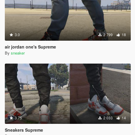
3.0
2 799
18
air jordan one's Supreme
By
sneaker
3.75
2 033
14
Sneakers Supreme