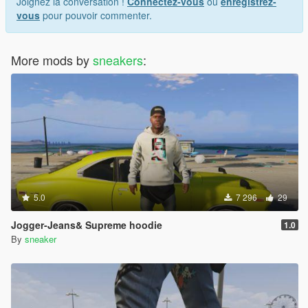
Joignez la conversation !
Connectez-vous
ou
enregistrez-
vous
pour pouvoir commenter.
More mods by
sneakers
:
5.0
7 296
29
Jogger-Jeans& Supreme hoodie
1.0
By
sneaker