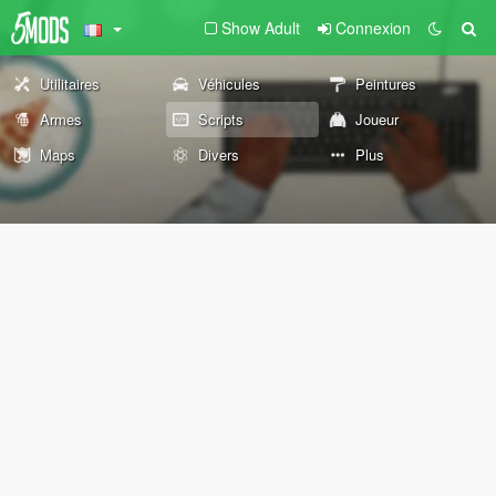
Show Adult
Connexion
Utilitaires
Véhicules
Peintures
Armes
Scripts
Joueur
Maps
Divers
Plus