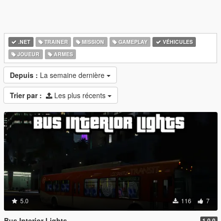
.NET
TRAINER
MISSION
GAMEPLAY
VÉHICULES
JOUEUR
ARMES
Depuis :
La semaine dernière
Trier par :
Les plus récents
5.0
116
7
Bus Interior Lights
1.0.0