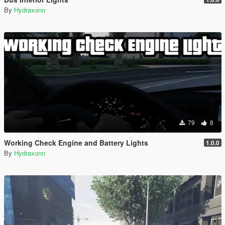
By
Hydraxonn
79
8
Working Check Engine and Battery Lights
1.0.0
By
Hydraxonn