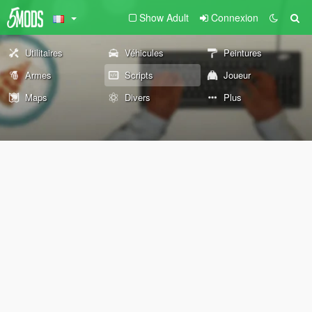
Show Adult
Connexion
Utilitaires
Véhicules
Peintures
Armes
Scripts
Joueur
Maps
Divers
Plus