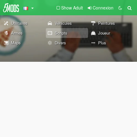
Show Adult
Connexion
Utilitaires
Véhicules
Peintures
Armes
Scripts
Joueur
Maps
Divers
Plus