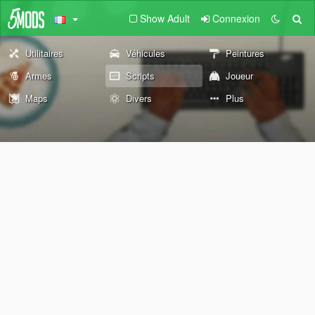
Show Adult
Connexion
Utilitaires
Véhicules
Peintures
Armes
Scripts
Joueur
Maps
Divers
Plus