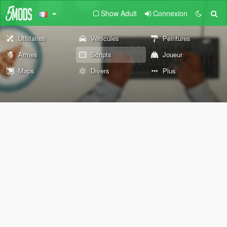
Show Adult
Connexion
Utilitaires
Véhicules
Peintures
Armes
Scripts
Joueur
Maps
Divers
Plus