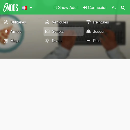
Show Adult
Connexion
Utilitaires
Véhicules
Peintures
Armes
Scripts
Joueur
Maps
Divers
Plus