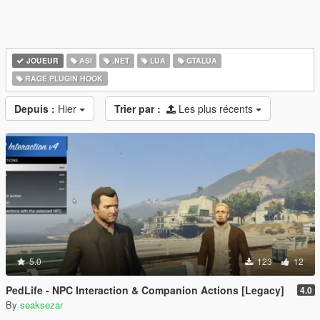
JOUEUR
ASI
.NET
LUA
GTALUA
RAGE PLUGIN HOOK
Depuis :
Hier
Trier par :
Les plus récents
5.0
123
12
PedLife - NPC Interaction & Companion Actions [Legacy]
4.0
By
seaksezar