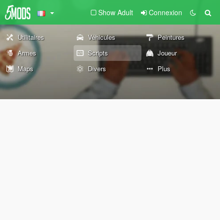
Show Adult
Connexion
Utilitaires
Véhicules
Peintures
Armes
Scripts
Joueur
Maps
Divers
Plus