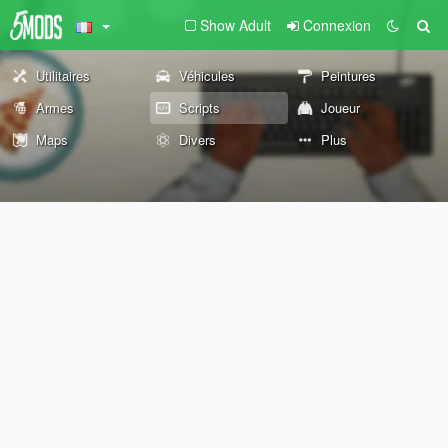
Show Adult
Connexion
Utilitaires
Véhicules
Peintures
Armes
Scripts
Joueur
Maps
Divers
Plus