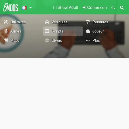
Show Adult
Connexion
Utilitaires
Véhicules
Peintures
Armes
Scripts
Joueur
Maps
Divers
Plus