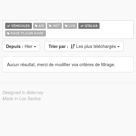
VÉHICULES
ASI
.NET
LUA
GTALUA
RAGE PLUGIN HOOK
Depuis :
Hier
Trier par :
Les plus téléchargés
Aucun résultat, merci de modifier vos critères de filtrage.
Designed in Alderney
Made in Los Santos