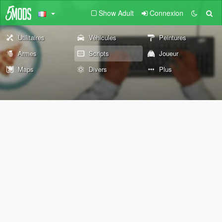
Show Adult
Connexion
Utilitaires
Véhicules
Peintures
Armes
Scripts
Joueur
Maps
Divers
Plus