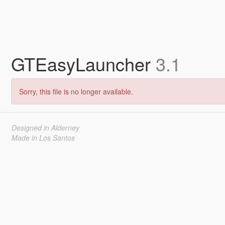
GTEasyLauncher
3.1
Sorry, this file is no longer available.
Designed in Alderney
Made in Los Santos