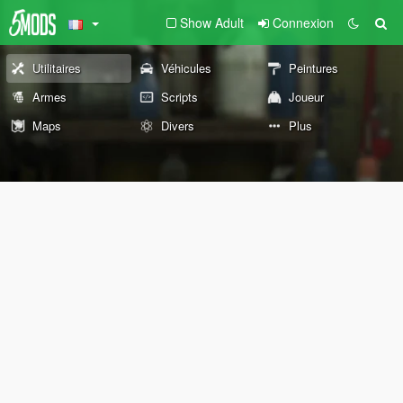
Show Adult
Connexion
Utilitaires
Véhicules
Peintures
Armes
Scripts
Joueur
Maps
Divers
Plus