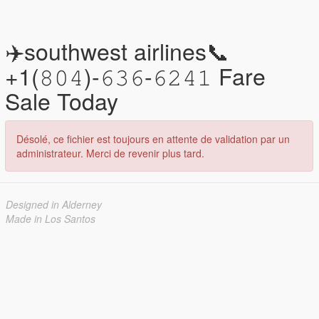
✈️southwest airlines📞
+1(𝟾𝟶𝟺)-𝟼𝟹𝟼-𝟼𝟸𝟺𝟷 Fare
Sale Today
Désolé, ce fichier est toujours en attente de validation par un
administrateur. Merci de revenir plus tard.
Designed in Alderney
Made in Los Santos