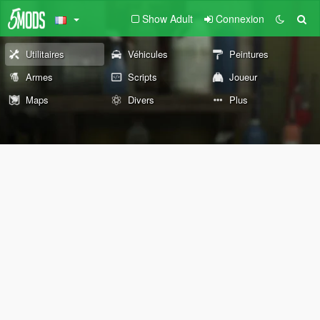
Show Adult
Connexion
Utilitaires
Véhicules
Peintures
Armes
Scripts
Joueur
Maps
Divers
Plus