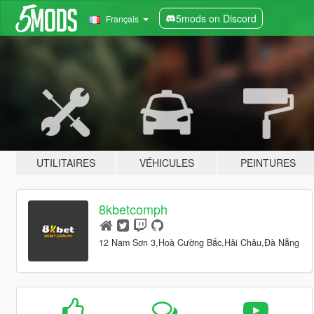
5mods on Discord
Français
UTILITAIRES
VÉHICULES
PEINTURES
8kbetcomph
12 Nam Sơn 3,Hoà Cường Bắc,Hải Châu,Đà Nẵng