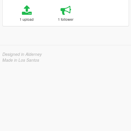
1 upload
1 follower
Designed in Alderney
Made in Los Santos