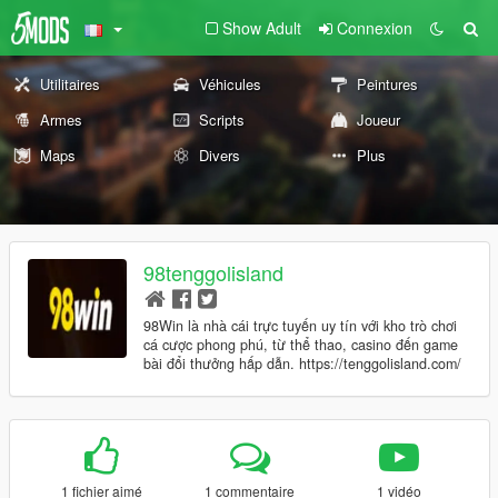
Show Adult
Connexion
Utilitaires
Véhicules
Peintures
Armes
Scripts
Joueur
Maps
Divers
Plus
98tenggolisland
98Win là nhà cái trực tuyến uy tín với kho trò chơi
cá cược phong phú, từ thể thao, casino đến game
bài đổi thưởng hấp dẫn. https://tenggolisland.com/
1 fichier aimé
1 commentaire
1 vidéo