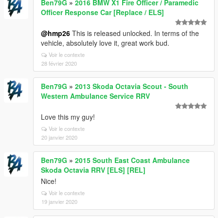
Ben79G
»
2016 BMW X1 Fire Officer / Paramedic
Officer Response Car [Replace / ELS]
@hmp26
This is released unlocked. In terms of the
vehicle, absolutely love it, great work bud.
Voir le contexte
28 février 2020
Ben79G
»
2013 Skoda Octavia Scout - South
Western Ambulance Service RRV
Love this my guy!
Voir le contexte
20 janvier 2020
Ben79G
»
2015 South East Coast Ambulance
Skoda Octavia RRV [ELS] [REL]
Nice!
Voir le contexte
19 janvier 2020