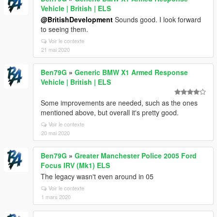
Vehicle | British | ELS
@BritishDevelopment
Sounds good. I look forward
to seeing them.
Voir le contexte
21 mai 2020
Ben79G
»
Generic BMW X1 Armed Response
Vehicle | British | ELS
Some improvements are needed, such as the ones
mentioned above, but overall it's pretty good.
Voir le contexte
20 mai 2020
Ben79G
»
Greater Manchester Police 2005 Ford
Focus IRV (Mk1) ELS
The legacy wasn't even around in 05
Voir le contexte
1 mars 2020