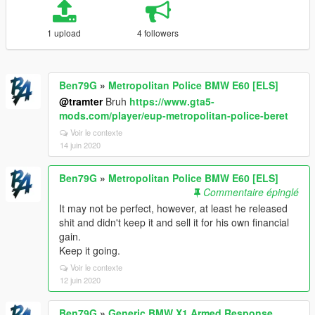
1 upload
4 followers
Ben79G
»
Metropolitan Police BMW E60 [ELS]
@tramter
Bruh
https://www.gta5-
mods.com/player/eup-metropolitan-police-beret
Voir le contexte
14 juin 2020
Ben79G
»
Metropolitan Police BMW E60 [ELS]
Commentaire épinglé
It may not be perfect, however, at least he released
shit and didn't keep it and sell it for his own financial
gain.
Keep it going.
Voir le contexte
12 juin 2020
Ben79G
»
Generic BMW X1 Armed Response