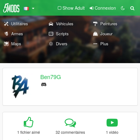
Show Adult
Connexion
Utilitaires
Véhicules
Peintures
Armes
Scripts
Joueur
Maps
Divers
Plus
Ben79G
1 fichier aimé
32 commentaires
1 vidéo