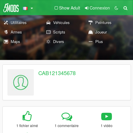
Show Adult
Connexion
Utilitaires
Véhicules
Peintures
Armes
Scripts
Joueur
Maps
Divers
Plus
CAB121345678
1 fichier aimé
1 commentaire
1 vidéo