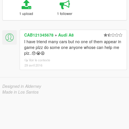
1 upload
1 follower
CAB121345678
»
Audi A8
I have triend many cars but no one of them appear in
game plzz do some one anyone whose can help me
plz..😞😭😩
Voir le contexte
29 avril 2016
Designed in Alderney
Made in Los Santos