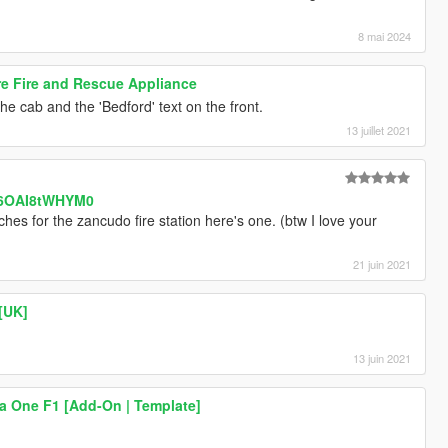
8 mai 2024
re Fire and Rescue Appliance
he cab and the 'Bedford' text on the front.
13 juillet 2021
=6OAI8tWHYM0
hes for the zancudo fire station here's one. (btw I love your
21 juin 2021
[UK]
13 juin 2021
 One F1 [Add-On | Template]