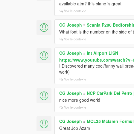
available atm? this plane is great.
Voir le contexte
CG Joseph
»
Scania P280 Bedforshi
What font is the number on the side of t
Voir le contexte
CG Joseph
»
Int Airport LISN
https://www.youtube.com/watch?v
I Discovered many cool/funny wall breac
work)
Voir le contexte
CG Joseph
»
NCP CarPark Del Perro 
nice more good work!
Voir le contexte
CG Joseph
»
MCL35 Mclaren Formula
Great Job Azam