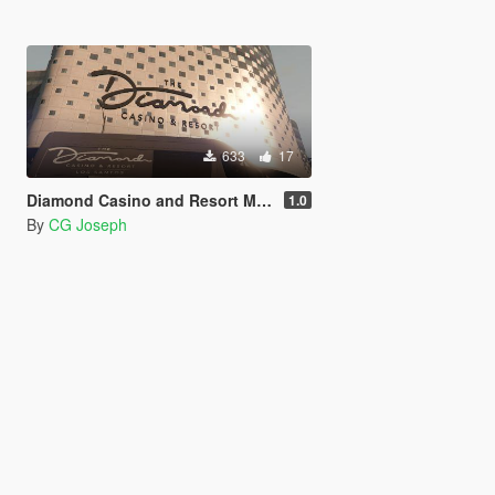
633
17
Diamond Casino and Resort Mercedes-Benz Sprinter Shuttle Bus
1.0
By
CG Joseph