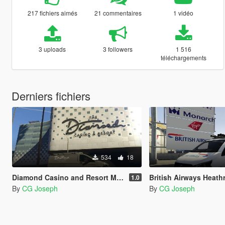
217 fichiers aimés
21 commentaires
1 vidéo
3 uploads
3 followers
1 516
téléchargements
Derniers fichiers
534
18
Diamond Casino and Resort Mercedes-Benz Vito Maintenance Van
British Airways Heathrow Mai
1.0
By
CG Joseph
By
CG Joseph