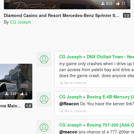
633
17
Diamond Casino and Resort Mercedes-Benz Sprinter Shuttle Bus
1.0
By
CG Joseph
CG Joseph
»
DNX Chiliad Town - Ne
my game only crashes when i drive up f
can access from paleto bay and drive ar
does the game crash. does anyone else h
Voir le contexte
349
5
CG Joseph
»
Boeing E-6B Mercury 
@Reacon
Do You have the server link
ntenance Van
1.0
Voir le contexte
CG Joseph
»
Boeing 757-200 [Add-O
@reacon
any chance of a 777-200er rel