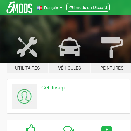
5mods on Discord
Français
UTILITAIRES
VÉHICULES
PEINTURES
CG Joseph