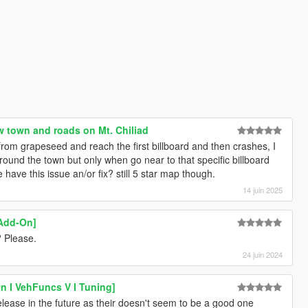
w town and roads on Mt. Chiliad
rom grapeseed and reach the first billboard and then crashes, I
ound the town but only when go near to that specific billboard
ave this issue an/or fix? still 5 star map though.
14 juin 2025
[Add-On]
? Please.
24 juin 2024
n I VehFuncs V I Tuning]
ease in the future as their doesn't seem to be a good one