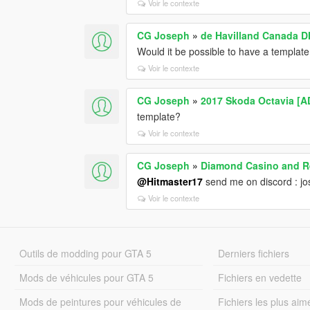
Voir le contexte
CG Joseph
»
de Havilland Canada DH
Would it be possible to have a template 
Voir le contexte
CG Joseph
»
2017 Skoda Octavia [
template?
Voir le contexte
CG Joseph
»
Diamond Casino and Re
@Hitmaster17
send me on discord : jo
Voir le contexte
Outils de modding pour GTA 5
Derniers fichiers
Mods de véhicules pour GTA 5
Fichiers en vedette
Mods de peintures pour véhicules de
Fichiers les plus aim