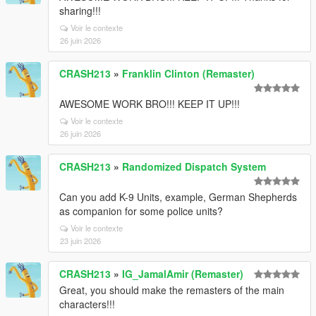
sharing!!!
Voir le contexte
26 juin 2026
CRASH213
»
Franklin Clinton (Remaster)
AWESOME WORK BRO!!! KEEP IT UP!!!
Voir le contexte
26 juin 2026
CRASH213
»
Randomized Dispatch System
Can you add K-9 Units, example, German Shepherds
as companion for some police units?
Voir le contexte
23 juin 2026
CRASH213
»
IG_JamalAmir (Remaster)
Great, you should make the remasters of the main
characters!!!