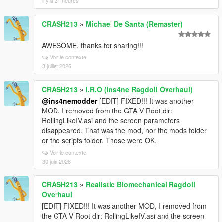
il y a 21 heures
CRASH213
»
Michael De Santa (Remaster)
AWESOME, thanks for sharing!!!
Voir le contexte
3 juillet 2026
CRASH213
»
I.R.O (Ins4ne Ragdoll Overhaul)
@ins4nemodder
[EDIT] FIXED!!! It was another
MOD, I removed from the GTA V Root dir:
RollingLikeIV.asi and the screen parameters
disappeared. That was the mod, nor the mods folder
or the scripts folder. Those were OK.
Voir le contexte
30 juin 2026
CRASH213
»
Realistic Biomechanical Ragdoll
Overhaul
[EDIT] FIXED!!! It was another MOD, I removed from
the GTA V Root dir: RollingLikeIV.asi and the screen