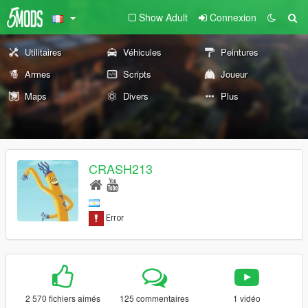
Show Adult
Connexion
Utilitaires
Véhicules
Peintures
Armes
Scripts
Joueur
Maps
Divers
Plus
CRASH213
2 570 fichiers aimés
125 commentaires
1 vidéo