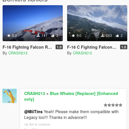
5.0
141
3
5.0
263
2
F-16 Fighting Falcon RDAF 50 Anniversary Livery
F-16 C Fighting Falcon Argentina
1.0
1.0
By
CRASH213
By
CRASH213
CRASH213
»
Blue Whales [Replacer] [Enhanced
only]
@MiiTins
Yeah! Please make them compatible with
Legacy too!!! Thanks in advance!!!
Voir le contexte