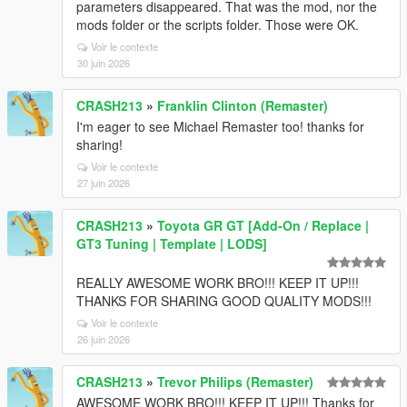
parameters disappeared. That was the mod, nor the
mods folder or the scripts folder. Those were OK.
Voir le contexte
30 juin 2026
CRASH213
»
Franklin Clinton (Remaster)
I'm eager to see Michael Remaster too! thanks for
sharing!
Voir le contexte
27 juin 2026
CRASH213
»
Toyota GR GT [Add-On / Replace |
GT3 Tuning | Template | LODS]
REALLY AWESOME WORK BRO!!! KEEP IT UP!!!
THANKS FOR SHARING GOOD QUALITY MODS!!!
Voir le contexte
26 juin 2026
CRASH213
»
Trevor Philips (Remaster)
AWESOME WORK BRO!!! KEEP IT UP!!! Thanks for