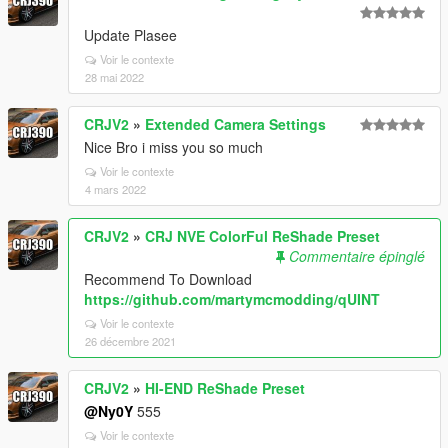
Update Plasee
Voir le contexte
28 mai 2022
CRJV2
»
Extended Camera Settings
Nice Bro i miss you so much
Voir le contexte
4 mars 2022
CRJV2
»
CRJ NVE ColorFul ReShade Preset
Commentaire épinglé
Recommend To Download
https://github.com/martymcmodding/qUINT
Voir le contexte
26 décembre 2021
CRJV2
»
HI-END ReShade Preset
@Ny0Y
555
Voir le contexte