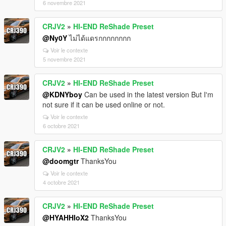
6 novembre 2021
CRJV2
»
HI-END ReShade Preset
@Ny0Y
ไม่ได้แดรกกกกกกกก
Voir le contexte
5 novembre 2021
CRJV2
»
HI-END ReShade Preset
@KDNYboy
Can be used in the latest version But I'm
not sure if it can be used online or not.
Voir le contexte
6 octobre 2021
CRJV2
»
HI-END ReShade Preset
@doomgtr
ThanksYou
Voir le contexte
4 octobre 2021
CRJV2
»
HI-END ReShade Preset
@HYAHHIoX2
ThanksYou