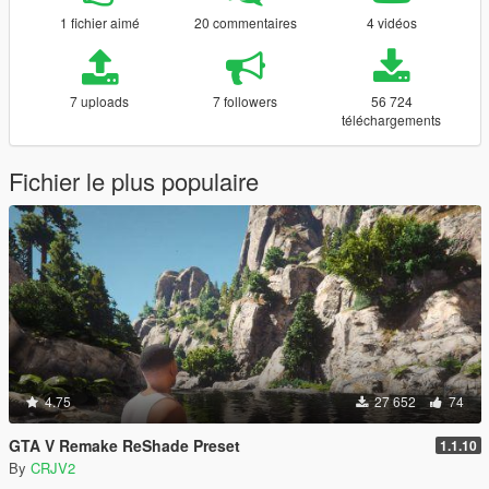
1 fichier aimé
20 commentaires
4 vidéos
7 uploads
7 followers
56 724
téléchargements
Fichier le plus populaire
4.75
27 652
74
GTA V Remake ReShade Preset
1.1.10
By
CRJV2