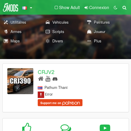
Show Adult
Connexion
Utilitaires
Véhicules
Peintures
Armes
Scripts
Joueur
Maps
Divers
Plus
CRJV2
Pathum Thani
Support me on