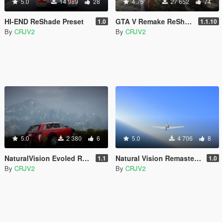
5.0
14 989
28
4.75
27 652
74
HI-END ReShade Preset
GTA V Remake ReShade Preset
1.0
1.1.10
By
CRJV2
By
CRJV2
5.0
2 380
6
5.0
4 706
8
NaturalVision Evoled ReShade Preset
Natural Vision Remastered ReShade Preset
1.1
1.0
By
CRJV2
By
CRJV2