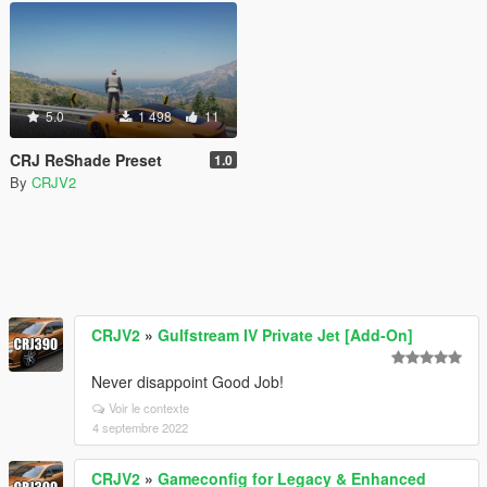
5.0
1 498
11
CRJ ReShade Preset
1.0
By
CRJV2
CRJV2
»
Gulfstream IV Private Jet [Add-On]
Never disappoint Good Job!
Voir le contexte
4 septembre 2022
CRJV2
»
Gameconfig for Legacy & Enhanced