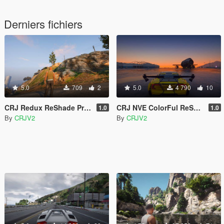
Derniers fichiers
5.0
709
2
5.0
4 790
10
CRJ Redux ReShade Preset
CRJ NVE ColorFul ReShade Preset
1.0
1.0
By
CRJV2
By
CRJV2