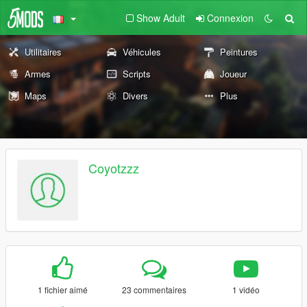
Show Adult
Connexion
Utilitaires
Véhicules
Peintures
Armes
Scripts
Joueur
Maps
Divers
Plus
Coyotzzz
1 fichier aimé
23 commentaires
1 vidéo