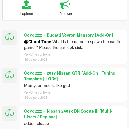
1 upload
1 follower
Coyotzzz
»
Bugatti Veyron Mansory [Add-On]
@Chord Tone
What is the name to spawn the car in-
game ? Please the car look sick...
Voir le contexte
16 octobre 2021
Coyotzzz
»
2017 Nissan GTR [Add-On | Tuning |
Template | LODs]
Man your mod is like god
Voir le contexte
14 octobre 2021
Coyotzzz
»
Nissan 240sx BN Sports III [Multi-
Livery / Replace]
addon please