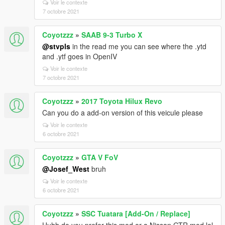
Voir le contexte
7 octobre 2021
Coyotzzz
»
SAAB 9-3 Turbo X
@stvpls
in the read me you can see where the .ytd
and .ytf goes in OpenIV
Voir le contexte
7 octobre 2021
Coyotzzz
»
2017 Toyota Hilux Revo
Can you do a add-on version of this veicule please
Voir le contexte
6 octobre 2021
Coyotzzz
»
GTA V FoV
@Josef_West
bruh
Voir le contexte
6 octobre 2021
Coyotzzz
»
SSC Tuatara [Add-On / Replace]