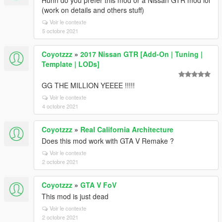
Huhh do you prefer this mod or a Nissan GTR mod lol
(work on details and others stuff)
Voir le contexte
5 octobre 2021
Coyotzzz
»
2017 Nissan GTR [Add-On | Tuning |
Template | LODs]
GG THE MILLION YEEEE !!!!!
Voir le contexte
4 octobre 2021
Coyotzzz
»
Real California Architecture
Does this mod work with GTA V Remake ?
Voir le contexte
2 octobre 2021
Coyotzzz
»
GTA V FoV
This mod is just dead
Voir le contexte
2 octobre 2021