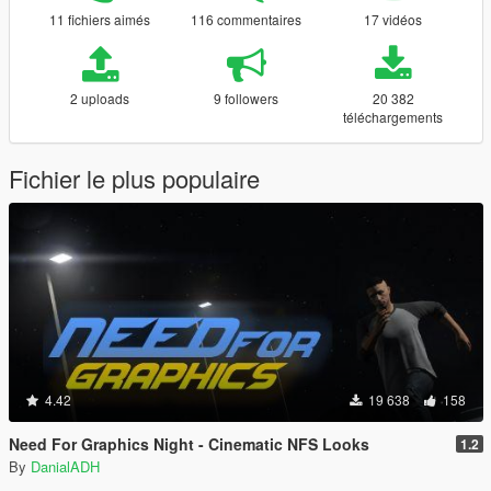
11 fichiers aimés
116 commentaires
17 vidéos
2 uploads
9 followers
20 382
téléchargements
Fichier le plus populaire
4.42
19 638
158
Need For Graphics Night - Cinematic NFS Looks
1.2
By
DanialADH