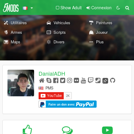
Show Adult
Connexion
Utilitaires
Véhicules
Peintures
Armes
Scripts
Joueur
Maps
Divers
Plus
DanialADH
PMS
Faire un don avec