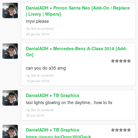
DanialADH
»
Proton Satria Neo [Add-On / Replace
| Livery | Wipers]
myvi please
Voir le contexte
25 janvier 2019
DanialADH
»
Mercedes-Benz A-Class 2019 [Add-
On]
can you do a35 amg
Voir le contexte
19 janvier 2019
DanialADH
»
TB Graphics
taxi lights glowing on the daytime.. how to fix
Voir le contexte
30 juin 2018
DanialADH
»
TB Graphics
https://youtu.be/QqncV03Gauk