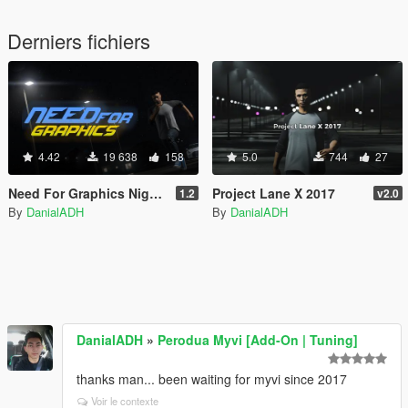
Derniers fichiers
4.42
19 638
158
5.0
744
27
Need For Graphics Night - Cinematic NFS Looks
Project Lane X 2017
1.2
v2.0
By
DanialADH
By
DanialADH
DanialADH
»
Perodua Myvi [Add-On | Tuning]
thanks man... been waiting for myvi since 2017
Voir le contexte