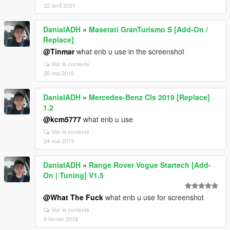
22 avril 2021
DanialADH
»
Maserati GranTurismo S [Add-On /
Replace]
@Tinmar
what enb u use in the screenshot
Voir le contexte
26 mai 2019
DanialADH
»
Mercedes-Benz Cls 2019 [Replace]
1.2
@kcm5777
what enb u use
Voir le contexte
24 mai 2019
DanialADH
»
Range Rover Vogue Startech [Add-
On | Tuning] V1.5
@What The Fuck
what enb u use for screenshot
Voir le contexte
9 février 2019