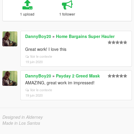
1 upload
1 follower
DannyBoy20
»
Home Bargains Super Hauler
Great work! I love this
Voir le contexte
19 juin 2020
DannyBoy20
»
Payday 2 Greed Mask
AMAZING, great work im impressed!
Voir le contexte
19 juin 2020
Designed in Alderney
Made in Los Santos