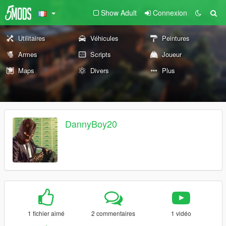
Show Adult
Connexion
Utilitaires
Véhicules
Peintures
Armes
Scripts
Joueur
Maps
Divers
Plus
DannyBoy20
1 fichier aimé
2 commentaires
1 vidéo