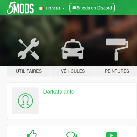
5mods on Discord
Français
UTILITAIRES
VÉHICULES
PEINTURES
Darkatalante