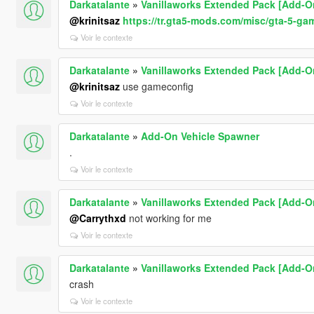
Darkatalante
»
Vanillaworks Extended Pack [Add-On 
@krinitsaz
https://tr.gta5-mods.com/misc/gta-5-ga
Voir le contexte
Darkatalante
»
Vanillaworks Extended Pack [Add-On 
@krinitsaz
use gameconfig
Voir le contexte
Darkatalante
»
Add-On Vehicle Spawner
.
Voir le contexte
Darkatalante
»
Vanillaworks Extended Pack [Add-On 
@Carrythxd
not working for me
Voir le contexte
Darkatalante
»
Vanillaworks Extended Pack [Add-On 
crash
Voir le contexte