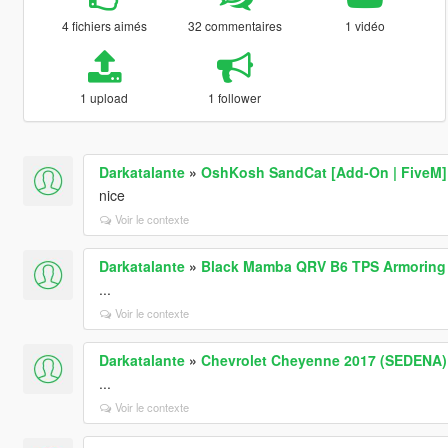
4 fichiers aimés
32 commentaires
1 vidéo
1 upload
1 follower
Darkatalante
»
OshKosh SandCat [Add-On | FiveM]
nice
Voir le contexte
Darkatalante
»
Black Mamba QRV B6 TPS Armoring [
...
Voir le contexte
Darkatalante
»
Chevrolet Cheyenne 2017 (SEDENA) 
...
Voir le contexte