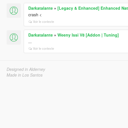
Darkatalante
»
[Legacy & Enhanced] Enhanced Nati
crash <
Voir le contexte
Darkatalante
»
Weeny Issi V8 [Addon | Tuning]
...
Voir le contexte
Designed in Alderney
Made in Los Santos