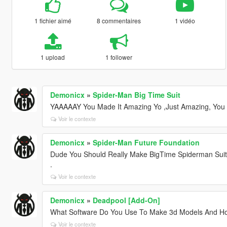
1 fichier aimé
8 commentaires
1 vidéo
1 upload
1 follower
Demonicx
»
Spider-Man Big Time Suit
YAAAAAY You Made It Amazing Yo ,Just Amazing, You 
Voir le contexte
Demonicx
»
Spider-Man Future Foundation
Dude You Should Really Make BigTime Spiderman Suit
.
Voir le contexte
Demonicx
»
Deadpool [Add-On]
What Software Do You Use To Make 3d Models And How
Voir le contexte