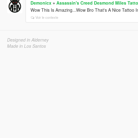
Demonicx
»
Assassin's Creed Desmond Miles Tatt
Wow This Is Amazing...Wow Bro That's A Nice Tattoo 
Voir le contexte
Designed in Alderney
Made in Los Santos