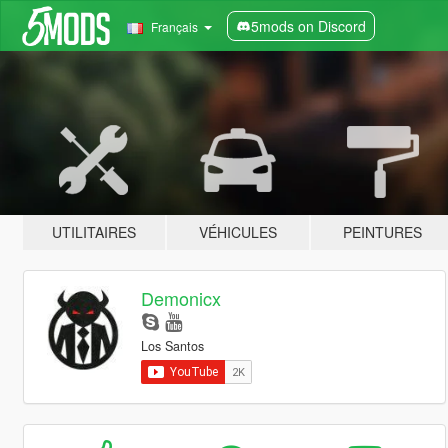
5mods on Discord
Français
UTILITAIRES
VÉHICULES
PEINTURES
Demonicx
Los Santos