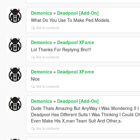
Demonicx
»
Deadpool [Add-On]
What Do You Use To Make Ped Models.
Voir le contexte
Demonicx
»
Deadpool XForce
Lol Thanks For Replying Bro!!!
Voir le contexte
Demonicx
»
Deadpool XForce
Nice
Voir le contexte
Demonicx
»
Deadpool [Add-On]
Dude Thats Amazing But AnyWay I Was Wondering If I
Deadpool Has Different Suits I Was Thinking I Could
Even Make His X,man Team Suit And Other,s.
Voir le contexte