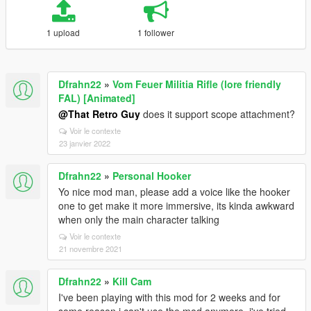
1 upload
1 follower
Dfrahn22
»
Vom Feuer Militia Rifle (lore friendly
FAL) [Animated]
@That Retro Guy
does it support scope attachment?
Voir le contexte
23 janvier 2022
Dfrahn22
»
Personal Hooker
Yo nice mod man, please add a voice like the hooker
one to get make it more immersive, its kinda awkward
when only the main character talking
Voir le contexte
21 novembre 2021
Dfrahn22
»
Kill Cam
I've been playing with this mod for 2 weeks and for