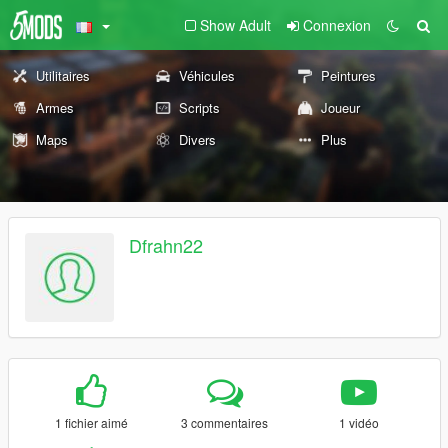
Show Adult
Connexion
Utilitaires
Véhicules
Peintures
Armes
Scripts
Joueur
Maps
Divers
Plus
Dfrahn22
1 fichier aimé
3 commentaires
1 vidéo