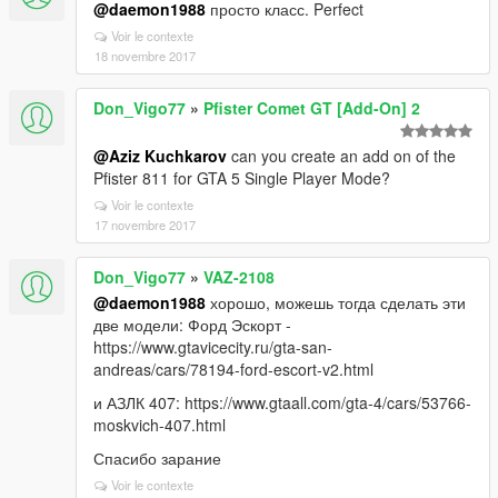
@daemon1988
просто класс. Perfect
Voir le contexte
18 novembre 2017
Don_Vigo77
»
Pfister Comet GT [Add-On] 2
@Aziz Kuchkarov
can you create an add on of the
Pfister 811 for GTA 5 Single Player Mode?
Voir le contexte
17 novembre 2017
Don_Vigo77
»
VAZ-2108
@daemon1988
хорошо, можешь тогда сделать эти
две модели: Форд Эскорт -
https://www.gtavicecity.ru/gta-san-
andreas/cars/78194-ford-escort-v2.html
и АЗЛК 407: https://www.gtaall.com/gta-4/cars/53766-
moskvich-407.html
Спасибо зарание
Voir le contexte