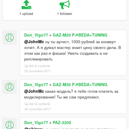
1 upload
1 follower
Don_Vigo77
»
GAZ-M20 P☭BEDA+TUNING
@JohnMc
ну ты артист, 1000 рублей за конверт
хочет. А я думал мастер знает цену своего дела. В
этом как раз и фишка! Уметь создавать а не
репликировать
Voir le contexte
25 novembre 2017
Don_Vigo77
»
GAZ-M20 P☭BEDA+TUNING
@JohnMc
какая модель? я тебе готов платить за
моделирование! Ты же сам предложил.
Voir le contexte
25 novembre 2017
Don_Vigo77
»
PAZ-3205