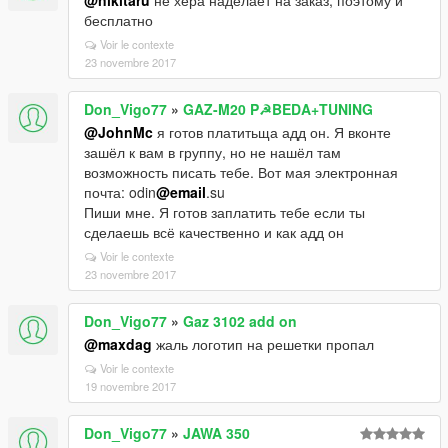
@nikitaru
не хера наделает на заказ, поэтому и
бесплатно
Voir le contexte
23 novembre 2017
Don_Vigo77
»
GAZ-M20 P☭BEDA+TUNING
@JohnMc
я готов платитьща адд он. Я вконте
зашёл к вам в группу, но не нашёл там
возможность писать тебе. Вот мая электронная
почта: odin
@email
.su
Пиши мне. Я готов заплатить тебе если ты
сделаешь всё качественно и как адд он
Voir le contexte
23 novembre 2017
Don_Vigo77
»
Gaz 3102 add on
@maxdag
жаль логотип на решетки пропал
Voir le contexte
19 novembre 2017
Don_Vigo77
»
JAWA 350