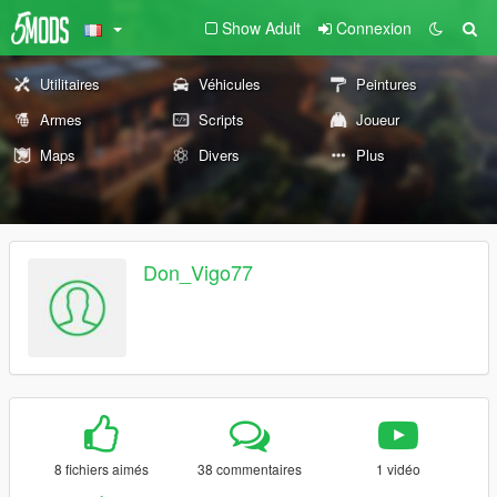
Show Adult
Connexion
Utilitaires
Véhicules
Peintures
Armes
Scripts
Joueur
Maps
Divers
Plus
Don_Vigo77
8 fichiers aimés
38 commentaires
1 vidéo