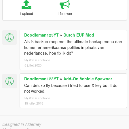
1 upload
1 follower
Doodleman123YT
»
Dutch EUP Mod
Als ik backup roep met the ultimate backup menu dan
komen er amerikaanse polities in plaats van
nederlandse, hoe fix ik dit?
Voir le contexte
5 juillet 2020
Doodleman123YT
»
Add-On Vehicle Spawner
Can deluxo fly because i tried to use X key but it do
not worked.
Voir le contexte
15 juillet 2018
Designed in Alderney