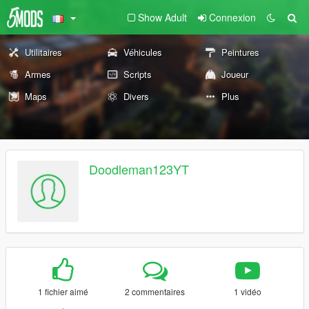
Show Adult
Connexion
Utilitaires
Véhicules
Peintures
Armes
Scripts
Joueur
Maps
Divers
Plus
Doodleman123YT
1 fichier aimé
2 commentaires
1 vidéo