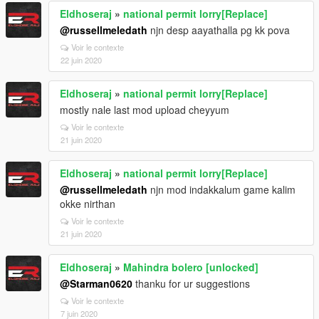
Eldhoseraj
»
national permit lorry[Replace]
@russellmeledath
njn desp aayathalla pg kk pova
Voir le contexte
22 juin 2020
Eldhoseraj
»
national permit lorry[Replace]
mostly nale last mod upload cheyyum
Voir le contexte
21 juin 2020
Eldhoseraj
»
national permit lorry[Replace]
@russellmeledath
njn mod indakkalum game kalim
okke nirthan
Voir le contexte
21 juin 2020
Eldhoseraj
»
Mahindra bolero [unlocked]
@Starman0620
thanku for ur suggestions
Voir le contexte
7 juin 2020