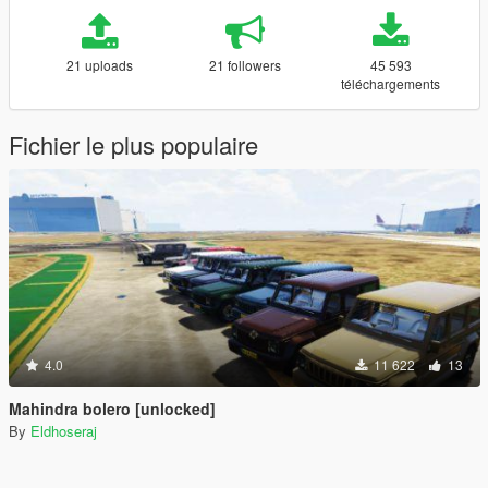
21 uploads
21 followers
45 593
téléchargements
Fichier le plus populaire
4.0
11 622
13
Mahindra bolero [unlocked]
By
Eldhoseraj