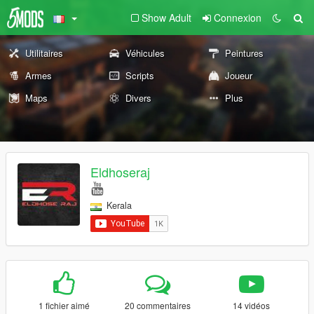
Show Adult
Connexion
Utilitaires
Véhicules
Peintures
Armes
Scripts
Joueur
Maps
Divers
Plus
Eldhoseraj
Kerala
1 fichier aimé
20 commentaires
14 vidéos