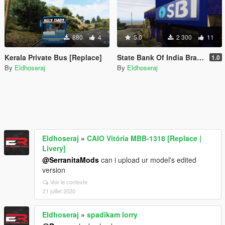
880
4
5.0
2 300
11
Kerala Private Bus [Replace]
State Bank Of India Branch
1.0
By
Eldhoseraj
By
Eldhoseraj
Eldhoseraj
»
CAIO Vitória MBB-1318 [Replace |
Livery]
@SerranitaMods
can i upload ur model's edited
version
Voir le contexte
21 juillet 2020
Eldhoseraj
»
spadikam lorry