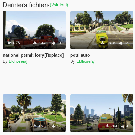
Derniers fichiers
(Voir tout)
4.75
2 443
10
1 816
18
national permit lorry[Replace]
petti auto
By
Eldhoseraj
By
Eldhoseraj
4 958
17
784
4