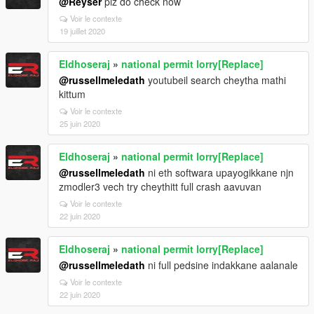
@Reyser
plz do check now
Voir le contexte
19 juillet 2020
Eldhoseraj
»
national permit lorry[Replace]
@russellmeledath
youtubeil search cheytha mathi
kittum
Voir le contexte
25 juin 2020
Eldhoseraj
»
national permit lorry[Replace]
@russellmeledath
ni eth softwara upayogikkane njn
zmodler3 vech try cheythitt full crash aavuvan
Voir le contexte
22 juin 2020
Eldhoseraj
»
national permit lorry[Replace]
@russellmeledath
ni full pedsine indakkane aalanale
Voir le contexte
22 juin 2020