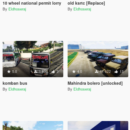
10 wheel national permit lorry
old ksrtc [Replace]
By
Eldhoseraj
By
Eldhoseraj
5.0
1 896
3
4.0
11 622
13
komban bus
Mahindra bolero [unlocked]
By
Eldhoseraj
By
Eldhoseraj