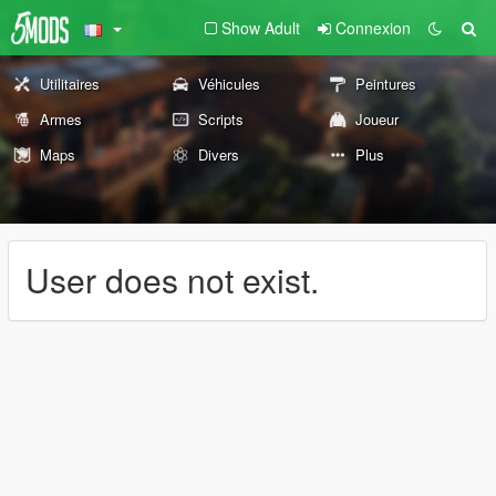
Show Adult
Connexion
Utilitaires
Véhicules
Peintures
Armes
Scripts
Joueur
Maps
Divers
Plus
User does not exist.