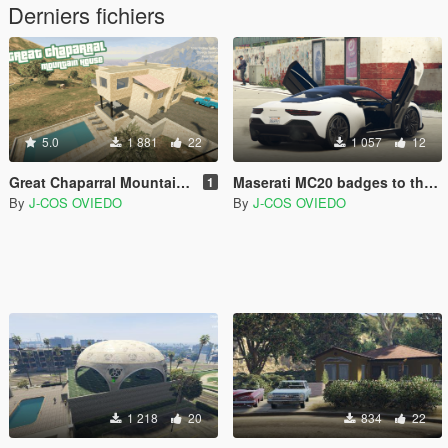
Derniers fichiers
5.0
1 881
22
1 057
12
Great Chaparral Mountain House [SP / FiveM] [Ymap / XML]
Maserati MC20 badges to the Lampadati Corsita MOD
1
By
J-COS OVIEDO
By
J-COS OVIEDO
1 218
20
834
22