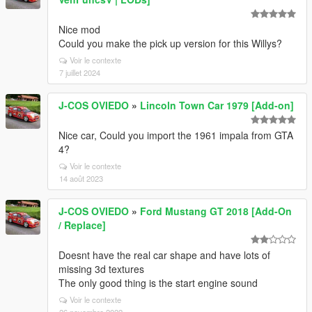
Nice mod
Could you make the pick up version for this Willys?
Voir le contexte
7 juillet 2024
J-COS OVIEDO
»
Lincoln Town Car 1979 [Add-on]
Nice car, Could you import the 1961 impala from GTA
4?
Voir le contexte
14 août 2023
J-COS OVIEDO
»
Ford Mustang GT 2018 [Add-On
/ Replace]
Doesnt have the real car shape and have lots of
missing 3d textures
The only good thing is the start engine sound
Voir le contexte