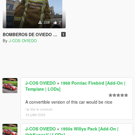
338
2
BOMBEROS DE OVIEDO | SPANISH FIREFIGHTER
1
By
J-COS OVIEDO
J-COS OVIEDO
»
1968 Pontiac Firebird [Add-On |
Template | LODs]
A convertible version of this car would be nice
Voir le contexte
24 juillet 2024
J-COS OVIEDO
»
1950s Willys Pack [Add-On |
VehFuncsV | LODs]