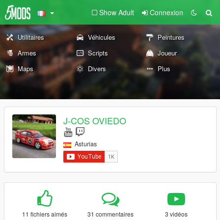
Show Adult
Connexion
Utilitaires
Véhicules
Peintures
Armes
Scripts
Joueur
Maps
Divers
Plus
J-COS OVIEDO
Asturias
11 fichiers aimés
31 commentaires
3 vidéos