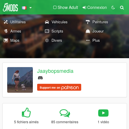
Show Adult
Connexion
Utilitaires
Véhicules
Peintures
Armes
Scripts
Joueur
Maps
Divers
Plus
Jaaybopsmedia
Support me on
5 fichiers aimés
85 commentaires
1 vidéo