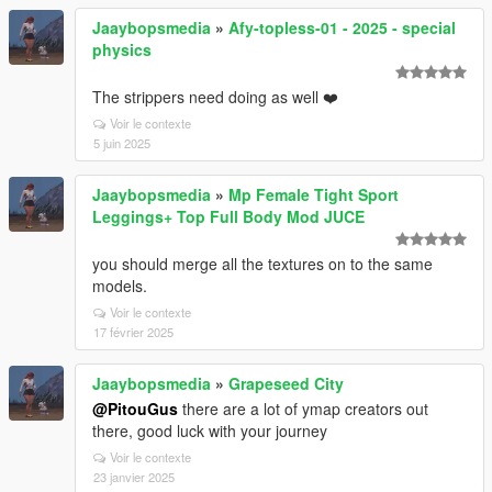
Jaaybopsmedia
»
Afy-topless-01 - 2025 - special
physics
The strippers need doing as well ❤️
Voir le contexte
5 juin 2025
Jaaybopsmedia
»
Mp Female Tight Sport
Leggings+ Top Full Body Mod JUCE
you should merge all the textures on to the same
models.
Voir le contexte
17 février 2025
Jaaybopsmedia
»
Grapeseed City
@PitouGus
there are a lot of ymap creators out
there, good luck with your journey
Voir le contexte
23 janvier 2025