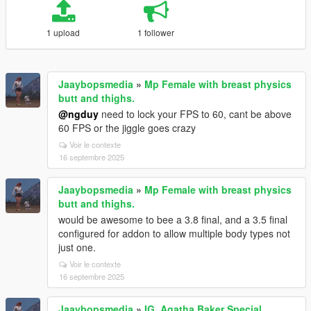
1 upload
1 follower
Jaaybopsmedia
»
Mp Female with breast physics
butt and thighs.
@ngduy
need to lock your FPS to 60, cant be above
60 FPS or the jiggle goes crazy
Voir le contexte
16 septembre 2025
Jaaybopsmedia
»
Mp Female with breast physics
butt and thighs.
would be awesome to bee a 3.8 final, and a 3.5 final
configured for addon to allow multiple body types not
just one.
Voir le contexte
16 septembre 2025
Jaaybopsmedia
»
IG_Agatha Baker Special