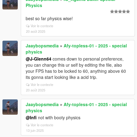
Physics
best so far physics wise!
Voir le contexte
20 août 2025
Jaaybopsmedia
»
Afy-topless-01 - 2025 - special
physics
@J-Glenn64
comes down to personal preference,
you can change this ur self by editing the file, also
your FPS has to be locked to 60, anything above 60
its gonna start looking like a acid trip.
Voir le contexte
20 août 2025
Jaaybopsmedia
»
Afy-topless-01 - 2025 - special
physics
@Infi
not with booty physics
Voir le contexte
13 juin 2025