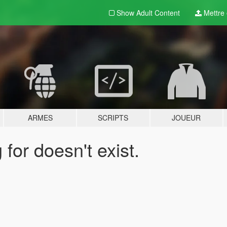
Show Adult
Content
Mettre e
ARMES
SCRIPTS
JOUEUR
for doesn't exist.