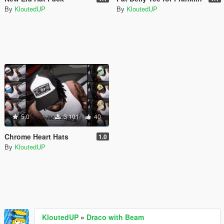
By
KloutedUP
By
KloutedUP
5.0
3 101
40
Chrome Heart Hats
1.0
By
KloutedUP
KloutedUP
»
Draco with Beam