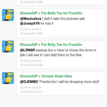
22 septembre 2024
KloutedUP
»
Fat Belly Tee for Franklin
@Mauluskus
I didn't take the pictures ask
@JosephY9
he has it
Voir le contexte
16 septembre 2024
KloutedUP
»
Fat Belly Tee for Franklin
@LRNSR
wassup bro u have to chose the arms in
jbib I will see if i can add them to the files
Voir le contexte
12 septembre 2024
KloutedUP
»
Chrome Heart Hats
@DJEMMO
Thanks bro I will be dropping more stuff
Voir le contexte
3 septembre 2024