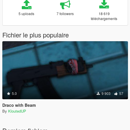
5 uploads
7 followers
18 619
téléchargements
Fichier le plus populaire
5.0
9 903
57
Draco with Beam
By
KloutedUP