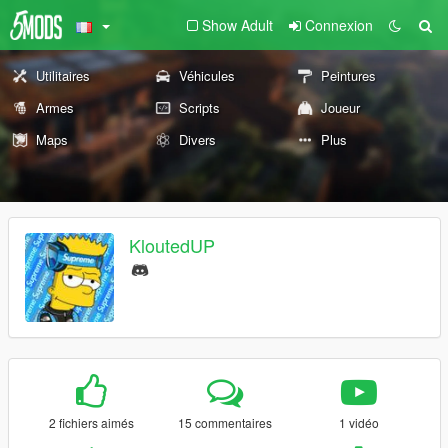
Show Adult
Connexion
Utilitaires
Véhicules
Peintures
Armes
Scripts
Joueur
Maps
Divers
Plus
KloutedUP
2 fichiers aimés
15 commentaires
1 vidéo