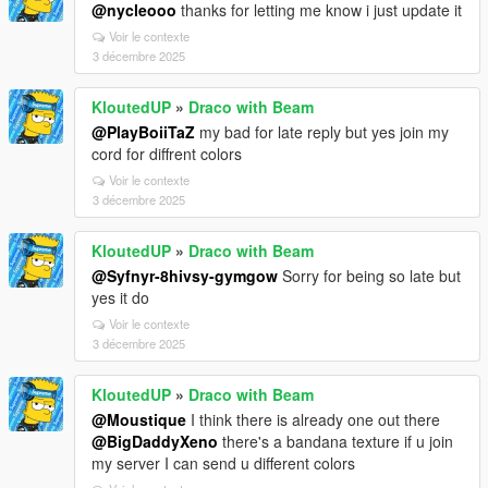
@nycleooo
thanks for letting me know i just update it
Voir le contexte
3 décembre 2025
KloutedUP
»
Draco with Beam
@PlayBoiiTaZ
my bad for late reply but yes join my
cord for diffrent colors
Voir le contexte
3 décembre 2025
KloutedUP
»
Draco with Beam
@Syfnyr-8hivsy-gymgow
Sorry for being so late but
yes it do
Voir le contexte
3 décembre 2025
KloutedUP
»
Draco with Beam
@Moustique
I think there is already one out there
@BigDaddyXeno
there's a bandana texture if u join
my server I can send u different colors