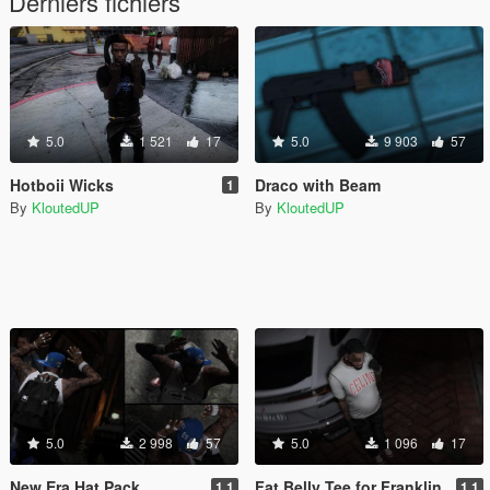
Derniers fichiers
5.0
1 521
17
5.0
9 903
57
Hotboii Wicks
Draco with Beam
1
By
KloutedUP
By
KloutedUP
5.0
2 998
57
5.0
1 096
17
New Era Hat Pack
Fat Belly Tee for Franklin
1.1
1.1