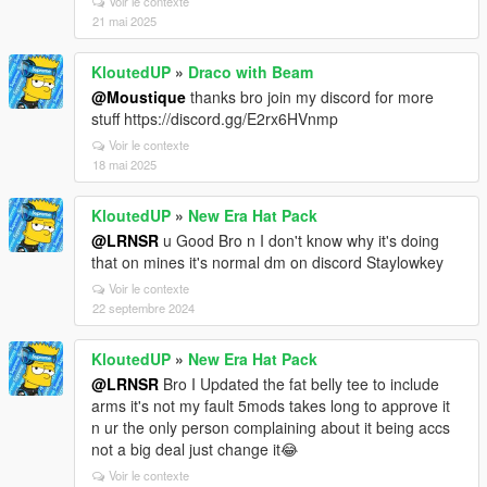
Voir le contexte
21 mai 2025
KloutedUP
»
Draco with Beam
@Moustique
thanks bro join my discord for more
stuff https://discord.gg/E2rx6HVnmp
Voir le contexte
18 mai 2025
KloutedUP
»
New Era Hat Pack
@LRNSR
u Good Bro n I don't know why it's doing
that on mines it's normal dm on discord Staylowkey
Voir le contexte
22 septembre 2024
KloutedUP
»
New Era Hat Pack
@LRNSR
Bro I Updated the fat belly tee to include
arms it's not my fault 5mods takes long to approve it
n ur the only person complaining about it being accs
not a big deal just change it😂
Voir le contexte