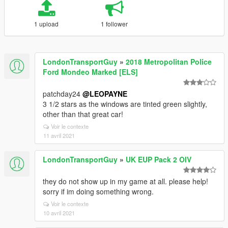
1 upload
1 follower
LondonTransportGuy
»
2018 Metropolitan Police
Ford Mondeo Marked [ELS]
patchday24
@LEOPAYNE
3 1/2 stars as the windows are tinted green slightly,
other than that great car!
Voir le contexte
11 avril 2021
LondonTransportGuy
»
UK EUP Pack 2 OIV
they do not show up in my game at all. please help!
sorry if im doing something wrong.
Voir le contexte
10 avril 2021