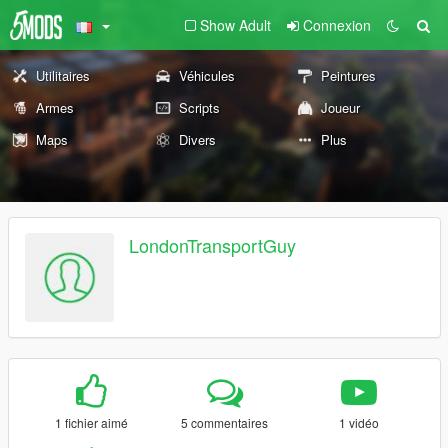
Show Adult
Connexion
Utilitaires
Véhicules
Peintures
Armes
Scripts
Joueur
Maps
Divers
Plus
LondonTransportGuy
1 fichier aimé
5 commentaires
1 vidéo