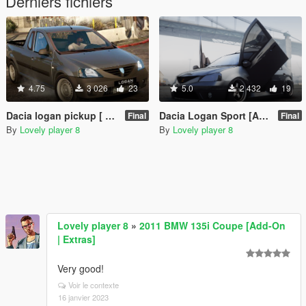
Derniers fichiers
4.75
3 026
23
5.0
2 432
19
Dacia logan pickup [ Add on/Unlock ]
Dacia Logan Sport [Add-On | Unlocked]
Final
Final
By
Lovely player 8
By
Lovely player 8
Lovely player 8
»
2011 BMW 135i Coupe [Add-On
| Extras]
Very good!
Voir le contexte
16 janvier 2023