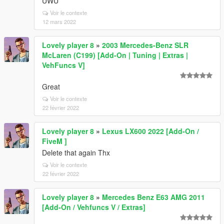
UWU
Voir le contexte
12 mars 2022
Lovely player 8
»
2003 Mercedes-Benz SLR
McLaren (C199) [Add-On | Tuning | Extras |
VehFuncs V]
Great
Voir le contexte
22 février 2022
Lovely player 8
»
Lexus LX600 2022 [Add-On /
FiveM ]
Delete that again Thx
Voir le contexte
22 février 2022
Lovely player 8
»
Mercedes Benz E63 AMG 2011
[Add-On / Vehfuncs V / Extras]