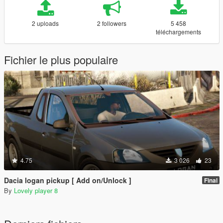
2 uploads
2 followers
5 458
téléchargements
Fichier le plus populaire
4.75
3 026
23
Dacia logan pickup [ Add on/Unlock ]
Final
By
Lovely player 8