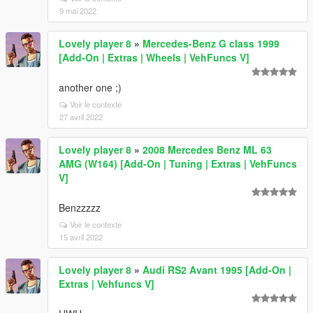
9 mai 2022
Lovely player 8
»
Mercedes-Benz G class 1999
[Add-On | Extras | Wheels | VehFuncs V]
another one ;)
Voir le contexte
27 avril 2022
Lovely player 8
»
2008 Mercedes Benz ML 63
AMG (W164) [Add-On | Tuning | Extras | VehFuncs
V]
Benzzzzz
Voir le contexte
15 avril 2022
Lovely player 8
»
Audi RS2 Avant 1995 [Add-On |
Extras | Vehfuncs V]