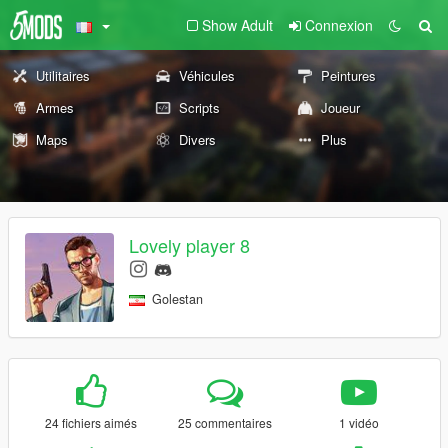
Show Adult
Connexion
Utilitaires
Véhicules
Peintures
Armes
Scripts
Joueur
Maps
Divers
Plus
Lovely player 8
Golestan
24 fichiers aimés
25 commentaires
1 vidéo