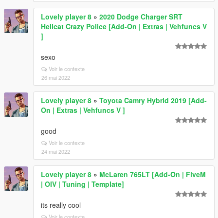
Lovely player 8
»
2020 Dodge Charger SRT
Hellcat Crazy Police [Add-On | Extras | Vehfuncs V
]
sexo
Voir le contexte
26 mai 2022
Lovely player 8
»
Toyota Camry Hybrid 2019 [Add-
On | Extras | Vehfuncs V ]
good
Voir le contexte
24 mai 2022
Lovely player 8
»
McLaren 765LT [Add-On | FiveM
| OIV | Tuning | Template]
its really cool
Voir le contexte