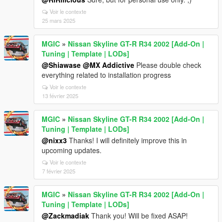
Voir le contexte
25 mars 2025
MGIC
»
Nissan Skyline GT-R R34 2002 [Add-On |
Tuning | Template | LODs]
@Shiawase
@MX Addictive
Please double check
everything related to installation progress
Voir le contexte
13 février 2025
MGIC
»
Nissan Skyline GT-R R34 2002 [Add-On |
Tuning | Template | LODs]
@nixx3
Thanks! I will definitely improve this in
upcoming updates.
Voir le contexte
7 février 2025
MGIC
»
Nissan Skyline GT-R R34 2002 [Add-On |
Tuning | Template | LODs]
@Zackmadiak
Thank you! Will be fixed ASAP!