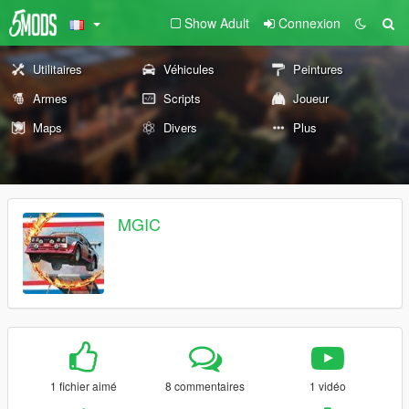
Show Adult
Connexion
Utilitaires
Véhicules
Peintures
Armes
Scripts
Joueur
Maps
Divers
Plus
MGIC
1 fichier aimé
8 commentaires
1 vidéo