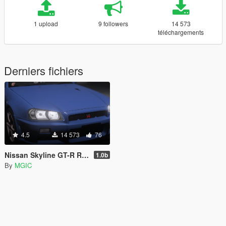
1 upload
9 followers
14 573
téléchargements
Derniers fichiers
4.5
14 573
76
Nissan Skyline GT-R R34 2002 [Add-On | Tuning | Template | LODs]
1.0b
By
MGIC