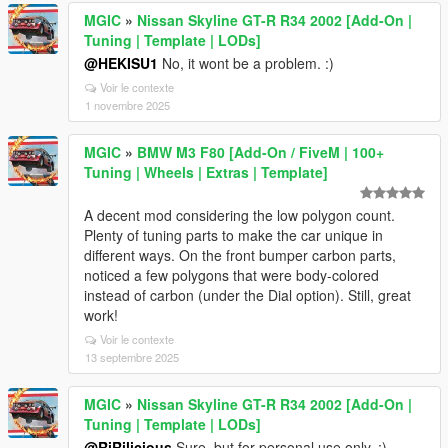
MGIC
»
Nissan Skyline GT-R R34 2002 [Add-On |
Tuning | Template | LODs]
@HEKISU1
No, it wont be a problem. :)
Voir le contexte
1 novembre 2025
MGIC
»
BMW M3 F80 [Add-On / FiveM | 100+
Tuning | Wheels | Extras | Template]
A decent mod considering the low polygon count.
Plenty of tuning parts to make the car unique in
different ways. On the front bumper carbon parts,
noticed a few polygons that were body-colored
instead of carbon (under the Dial option). Still, great
work!
Voir le contexte
13 septembre 2025
MGIC
»
Nissan Skyline GT-R R34 2002 [Add-On |
Tuning | Template | LODs]
@RiRilicious
Sure, but for personal use only. ;)