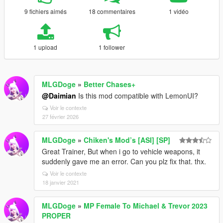
9 fichiers aimés
18 commentaires
1 vidéo
1 upload
1 follower
MLGDoge
»
Better Chases+
@Daimian
Is this mod compatible with LemonUI?
Voir le contexte
27 février 2026
MLGDoge
»
Chiken's Mod’s [ASI] [SP]
Great Trainer, But when i go to vehicle weapons, it
suddenly gave me an error. Can you plz fix that. thx.
Voir le contexte
18 janvier 2021
MLGDoge
»
MP Female To Michael & Trevor 2023
PROPER