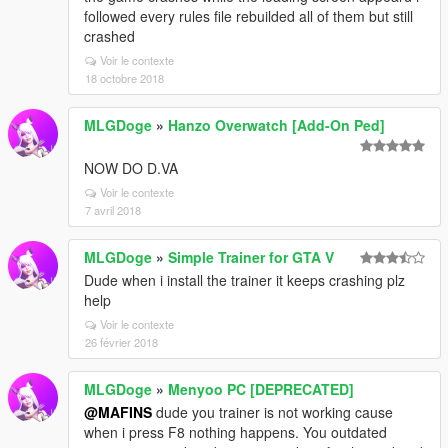
followed every rules file rebuilded all of them but still
crashed
Voir le contexte
18 octobre 2018
MLGDoge
»
Hanzo Overwatch [Add-On Ped]
NOW DO D.VA
Voir le contexte
7 avril 2018
MLGDoge
»
Simple Trainer for GTA V
Dude when i install the trainer it keeps crashing plz
help
Voir le contexte
26 février 2018
MLGDoge
»
Menyoo PC [DEPRECATED]
@MAFINS
dude you trainer is not working cause
when i press F8 nothing happens. You outdated