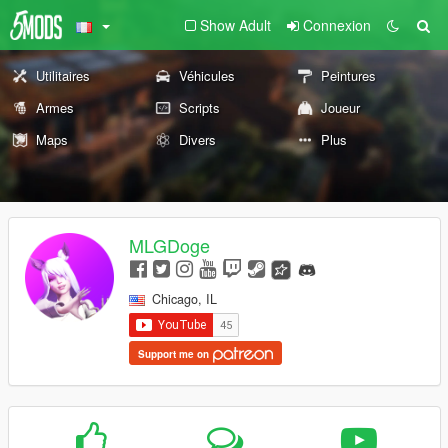
Show Adult
Connexion
Utilitaires
Véhicules
Peintures
Armes
Scripts
Joueur
Maps
Divers
Plus
MLGDoge
Chicago, IL
Support me on