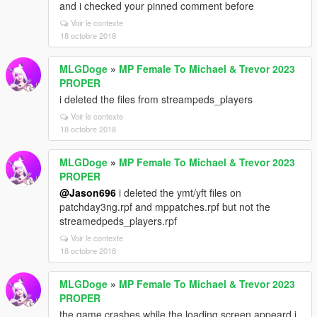
and i checked your pinned comment before
Voir le contexte
18 octobre 2018
MLGDoge
»
MP Female To Michael & Trevor 2023
PROPER
i deleted the files from streampeds_players
Voir le contexte
18 octobre 2018
MLGDoge
»
MP Female To Michael & Trevor 2023
PROPER
@Jason696
i deleted the ymt/yft files on
patchday3ng.rpf and mppatches.rpf but not the
streamedpeds_players.rpf
Voir le contexte
18 octobre 2018
MLGDoge
»
MP Female To Michael & Trevor 2023
PROPER
the game crashes while the loading screen appeard i