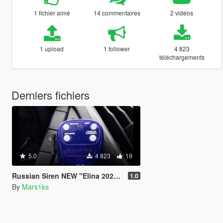
1 fichier aimé
14 commentaires
2 vidéos
1 upload
1 follower
4 823
téléchargements
Derniers fichiers
5.0
4 823
19
Russian Siren NEW "Elina 2020 Smerch 200"
1.0
By
Mars1ks