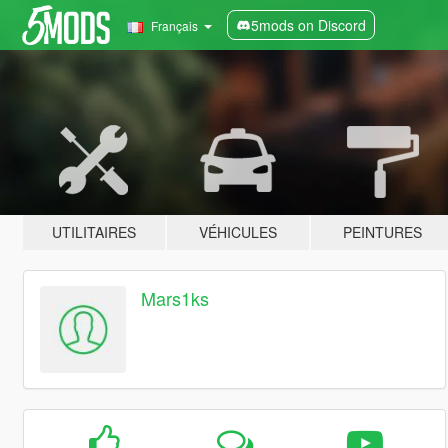
5mods on Discord
Français
UTILITAIRES
VÉHICULES
PEINTURES
Mars1ks