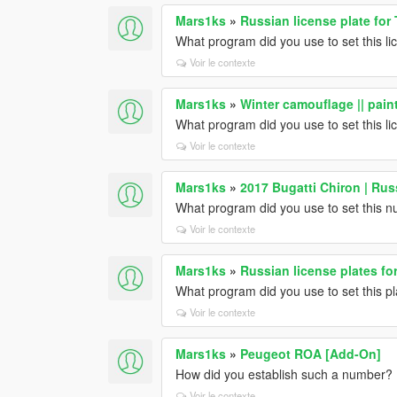
Mars1ks
»
Russian license plate for
What program did you use to set this li
Voir le contexte
Mars1ks
»
Winter camouflage || pain
What program did you use to set this li
Voir le contexte
Mars1ks
»
2017 Bugatti Chiron | Rus
What program did you use to set this 
Voir le contexte
Mars1ks
»
Russian license plates f
What program did you use to set this p
Voir le contexte
Mars1ks
»
Peugeot ROA [Add-On]
How did you establish such a number?
Voir le contexte