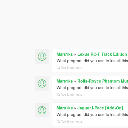
Mars1ks
»
Lexus RC-F Track Edition 
What program did you use to install this
Voir le contexte
Mars1ks
»
Rolls-Royce Phantom Mut
What program did you use to install this
Voir le contexte
Mars1ks
»
Jaguar I-Pace [Add-On]
What program did you use to install this
Voir le contexte