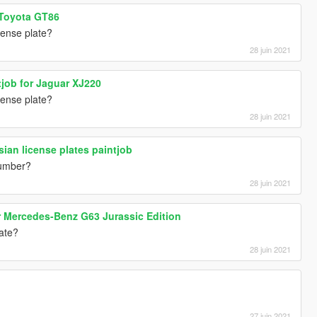
 Toyota GT86
cense plate?
28 juin 2021
tjob for Jaguar XJ220
cense plate?
28 juin 2021
sian license plates paintjob
number?
28 juin 2021
or Mercedes-Benz G63 Jurassic Edition
late?
28 juin 2021
27 juin 2021