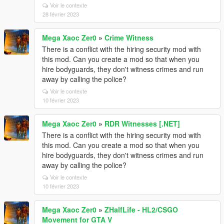
Voir le contexte
28 février 2023
Mega Xaoc Zer0
»
Crime Witness
There is a conflict with the hiring security mod with
this mod. Can you create a mod so that when you
hire bodyguards, they don't witness crimes and run
away by calling the police?
Voir le contexte
10 février 2023
Mega Xaoc Zer0
»
RDR Witnesses [.NET]
There is a conflict with the hiring security mod with
this mod. Can you create a mod so that when you
hire bodyguards, they don't witness crimes and run
away by calling the police?
Voir le contexte
10 février 2023
Mega Xaoc Zer0
»
ZHalfLife - HL2/CSGO
Movement for GTA V