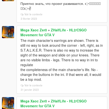
Приятно знать, что проект развивается. 👉👍🏻👍🏻👍🏻
👍🏻👉✌
Voir le contexte
3 février 2023
Mega Xaoc Zer0
»
ZHalfLife - HL2/CSGO
Movement for GTA V
The main character's earrings are shown. There is
still no way to look around the corner - left, right, as in
S.T.A.L.K.E.R. There is also no way to increase the
sight of the weapon and slide on your knees. There
are no visible limbs - legs. There is no way in ini to
regulate
the completeness of the main character's life. No -
change the buttons in the ini. If that were all, it would
be a top mod.
Voir le contexte
31 janvier 2023
Mega Xaoc Zer0
»
ZHalfLife - HL2/CSGO
Movement for GTA V