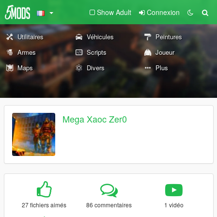
Show Adult
Connexion
Utilitaires
Véhicules
Peintures
Armes
Scripts
Joueur
Maps
Divers
Plus
Mega Xaoc Zer0
27 fichiers aimés
86 commentaires
1 vidéo