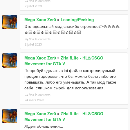
Voir le contexte
2 juillet 2023
Mega Xaoc Zer0
»
Leaning/Peeking
Это идеальный мод спасибо огромное👉💪💪💪💪
👍🏻👍🏻👍🏻👍🏻👍🏻👍🏻👍🏻
Voir le contexte
2 juillet 2023
Mega Xaoc Zer0
»
ZHalfLife - HL2/CSGO
Movement for GTA V
Попробуй сделать в ini файле контролируемый
процент здоровья, что бы можно было либо его
повышать, либо его уменьшать. А так мод такое
себе, слишком сырой для использования.
Voir le contexte
24 mars 2023
Mega Xaoc Zer0
»
ZHalfLife - HL2/CSGO
Movement for GTA V
Ждём обновления...