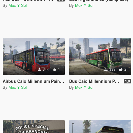
By
Mex Y Sof
By
Mex Y Sof
344
1
339
2
Airbus Caio Millennium Paintjob
Bus Caio Millennium Paintjob
1.0
By
Mex Y Sof
By
Mex Y Sof