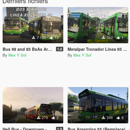
Derniers fichiers
2 560
13
360
1
Bus 98 and 85 BsAs Arg. (Replace)(BUS / AIRBUS)
Metalpar Tronador Linea 85 de (PAINTJOB)
1.0
By
Mex Y Sof
By
Mex Y Sof
279
2
356
8
Hell Bus - Downtown - Hell (remplace)
Bus Argentina 85 (Remplace)
1.0