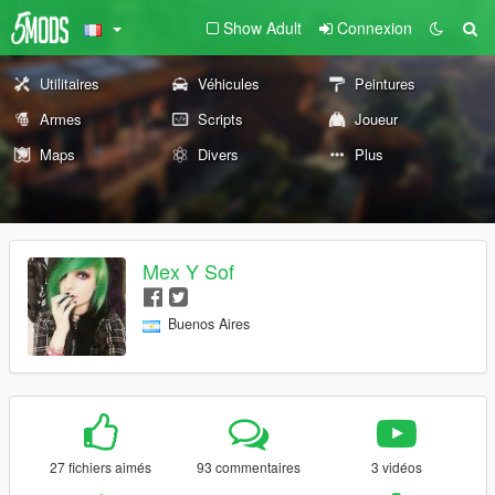
Show Adult
Connexion
Utilitaires
Véhicules
Peintures
Armes
Scripts
Joueur
Maps
Divers
Plus
Mex Y Sof
Buenos Aires
27 fichiers aimés
93 commentaires
3 vidéos