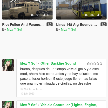
291
6
336
3
Riot Police Anti Paranormal (Paintjob)
Linea 148 Arg Buenos aires (Bus) (Replace/Reemplazo)
1.0
1.0
By
Mex Y Sof
By
Mex Y Sof
Mex Y Sof
»
Other Backfire Sound
bueno, despues de un tiempo volvi al gta 5 y a este
mod, ahora hice como antes y no hay solucion. me
paso al forza horizon 5 este juego tiene mas fallas
que una mujer minada de cirujias, un desastre
Voir le contexte
10 juin 2023
Mex Y Sof
»
Vehicle Controller (Lights, Engine,