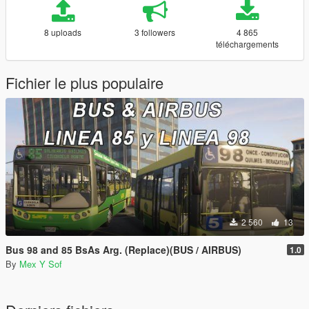
8 uploads
3 followers
4 865
téléchargements
Fichier le plus populaire
2 560
13
Bus 98 and 85 BsAs Arg. (Replace)(BUS / AIRBUS)
1.0
By
Mex Y Sof