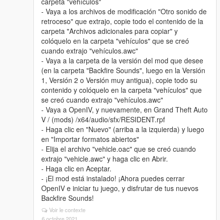
carpeta "vehículos"
- Vaya a los archivos de modificación "Otro sonido de
retroceso" que extrajo, copie todo el contenido de la
carpeta "Archivos adicionales para copiar" y
colóquelo en la carpeta "vehículos" que se creó
cuando extrajo "vehículos.awc"
- Vaya a la carpeta de la versión del mod que desee
(en la carpeta "Backfire Sounds", luego en la Versión
1, Versión 2 o Versión muy antigua), copie todo su
contenido y colóquelo en la carpeta "vehículos" que
se creó cuando extrajo "vehículos.awc"
- Vaya a OpenIV, y nuevamente, en Grand Theft Auto
V / (mods) /x64/audio/sfx/RESIDENT.rpf
- Haga clic en "Nuevo" (arriba a la izquierda) y luego
en "Importar formatos abiertos"
- Elija el archivo "vehicle.oac" que se creó cuando
extrajo "vehicle.awc" y haga clic en Abrir.
- Haga clic en Aceptar.
- ¡El mod está instalado! ¡Ahora puedes cerrar
OpenIV e iniciar tu juego, y disfrutar de tus nuevos
Backfire Sounds!
Voir le contexte
6 octobre 2021