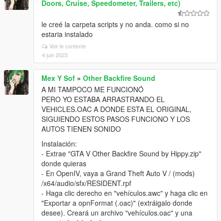
Doors, Cruise, Speedometer, Trailers, etc)
le creé la carpeta scripts y no anda. como si no
estaria instalado
Voir le contexte
4 juin 2023
Mex Y Sof
»
Other Backfire Sound
A MI TAMPOCO ME FUNCIONÓ
PERO YO ESTABA ARRASTRANDO EL
VEHICLES.OAC A DONDE ESTA EL ORIGINAL,
SIGUIENDO ESTOS PASOS FUNCIONO Y LOS
AUTOS TIENEN SONIDO
Instalación:
- Extrae "GTA V Other Backfire Sound by Hippy.zip"
donde quieras
- En OpenIV, vaya a Grand Theft Auto V / (mods)
/x64/audio/sfx/RESIDENT.rpf
- Haga clic derecho en "vehículos.awc" y haga clic en
"Exportar a opnFormat (.oac)" (extráigalo donde
desee). Creará un archivo "vehículos.oac" y una