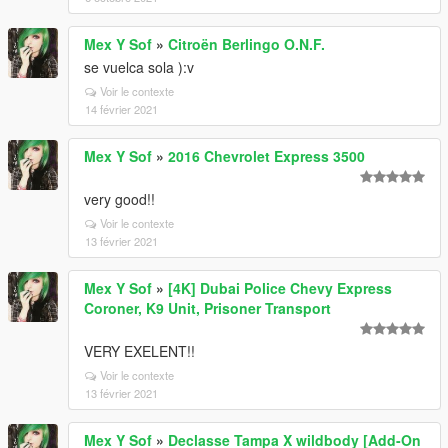
Mex Y Sof
»
Citroën Berlingo O.N.F.
se vuelca sola ):v
Voir le contexte
14 février 2021
Mex Y Sof
»
2016 Chevrolet Express 3500
very good!!
Voir le contexte
13 février 2021
Mex Y Sof
»
[4K] Dubai Police Chevy Express
Coroner, K9 Unit, Prisoner Transport
VERY EXELENT!!
Voir le contexte
13 février 2021
Mex Y Sof
»
Declasse Tampa X wildbody [Add-On