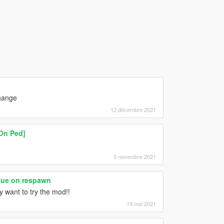
hange
12 décembre 2021
On Ped]
5 novembre 2021
gue on respawn
 want to try the mod!!
19 mai 2021