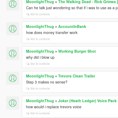
MoonlightThug
»
The Walking Dead - Rick Grimes 
Can he talk just wondering so that if i was to use as 
Voir le contexte
MoonlightThug
»
AccountInBank
how does money transfer work
Voir le contexte
MoonlightThug
»
Working Burger Shot
why did i blow up
Voir le contexte
MoonlightThug
»
Trevors Clean Trailer
Step 3 makes no sense?
Voir le contexte
MoonlightThug
»
Joker (Heath Ledger) Voice Pack
how would i replace trevors voice
Voir le contexte