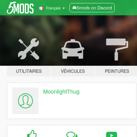
5mods on Discord
Français
UTILITAIRES
VÉHICULES
PEINTURES
MoonlightThug