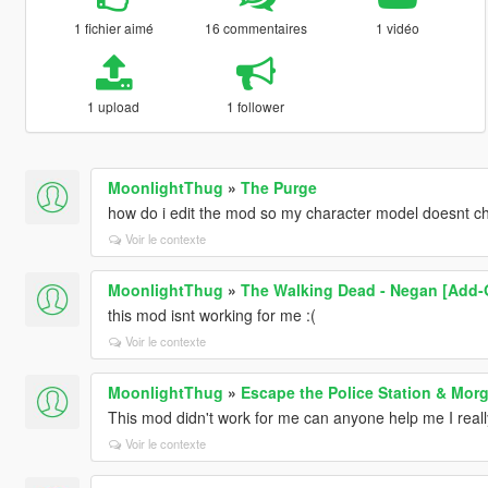
1 fichier aimé
16 commentaires
1 vidéo
1 upload
1 follower
MoonlightThug
»
The Purge
how do i edit the mod so my character model doesnt c
Voir le contexte
MoonlightThug
»
The Walking Dead - Negan [Add-
this mod isnt working for me :(
Voir le contexte
MoonlightThug
»
Escape the Police Station & Mor
This mod didn't work for me can anyone help me I really
Voir le contexte