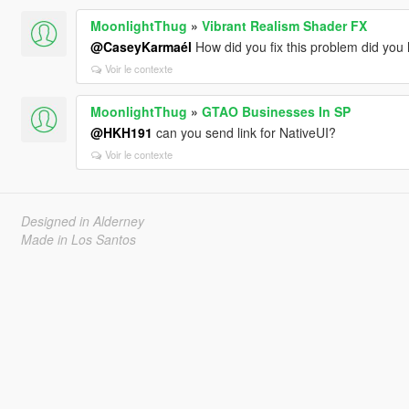
MoonlightThug
»
Vibrant Realism Shader FX
@CaseyKarmaél
How did you fix this problem did yo
Voir le contexte
MoonlightThug
»
GTAO Businesses In SP
@HKH191
can you send link for NativeUI?
Voir le contexte
Designed in Alderney
Made in Los Santos