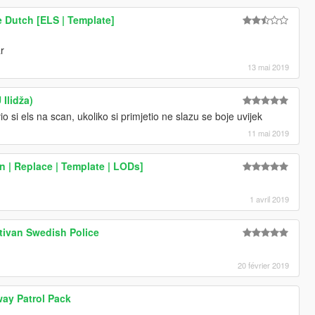
e Dutch [ELS | Template]
r
13 mai 2019
 Ilidža)
vio si els na scan, ukoliko si primjetio ne slazu se boje uvijek
11 mai 2019
| Replace | Template | LODs]
1 avril 2019
tivan Swedish Police
20 février 2019
ay Patrol Pack