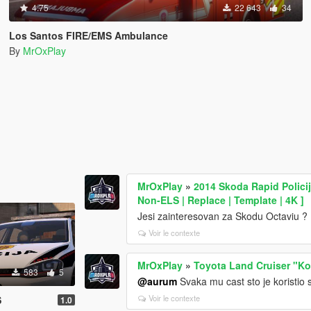
4.75
22 643
34
Los Santos FIRE/EMS Ambulance
By
MrOxPlay
MrOxPlay
»
2014 Skoda Rapid Policij
Non-ELS | Replace | Template | 4K ]
Jesi zainteresovan za Skodu Octaviu ?
Voir le contexte
MrOxPlay
»
Toyota Land Cruiser "Kob
583
5
@aurum
Svaka mu cast sto je koristio s
Voir le contexte
S
1.0