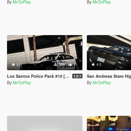
By
MrOxPlay
By
MrOxPlay
5.0
596
11
4.5
Los Santos Police Pack #10 [based on Dallas,TX]
San Andreas State Highw
1.0.1
By
MrOxPlay
By
MrOxPlay