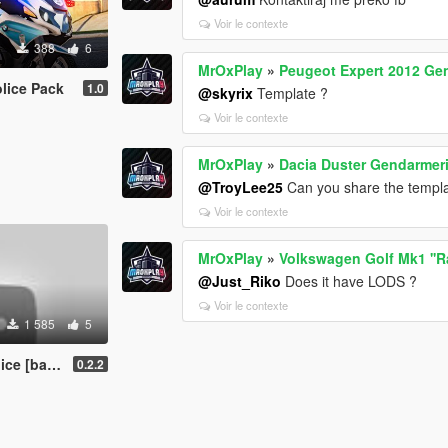
Voir le contexte
388
6
MrOxPlay
»
Peugeot Expert 2012 Ge
lice Pack
1.0
@skyrix
Template ?
Voir le contexte
MrOxPlay
»
Dacia Duster Gendarmer
@TroyLee25
Can you share the templat
Voir le contexte
MrOxPlay
»
Volkswagen Golf Mk1 ''
@Just_Riko
Does it have LODS ?
Voir le contexte
1 585
5
ed on PSP]
0.2.2