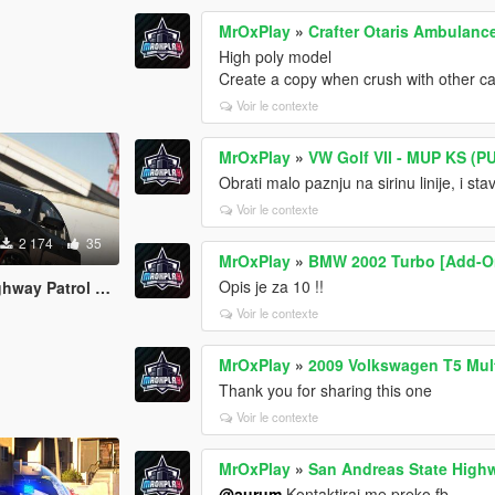
MrOxPlay
»
Crafter Otaris Ambulanc
High poly model
Create a copy when crush with other ca
Voir le contexte
MrOxPlay
»
VW Golf VII - MUP KS (PU
Obrati malo paznju na sirinu linije, i sta
Voir le contexte
2 174
35
MrOxPlay
»
BMW 2002 Turbo [Add-On 
Opis je za 10 !!
ay Patrol Pack
Voir le contexte
MrOxPlay
»
2009 Volkswagen T5 Mul
Thank you for sharing this one
Voir le contexte
MrOxPlay
»
San Andreas State Highw
@aurum
Kontaktiraj me preko fb