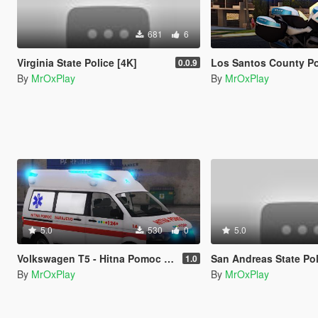
681
6
Virginia State Police [4K]
Los Santos County Po
0.0.9
By
MrOxPlay
By
MrOxPlay
5.0
530
0
5.0
Volkswagen T5 - Hitna Pomoc Sarajevo
San Andreas State Police [bas
1.0
By
MrOxPlay
By
MrOxPlay