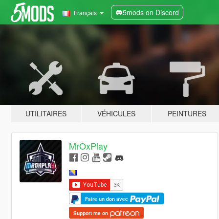
5mods on Discord
Français
UTILITAIRES
VÉHICULES
PEINTURES
MrOxPlay
Faire un don avec
Support me on