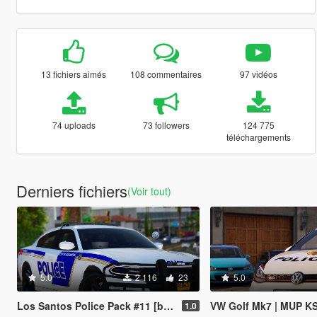
13 fichiers aimés
108 commentaires
97 vidéos
74 uploads
73 followers
124 775
téléchargements
Derniers fichiers
(Voir tout)
5.0
2 116
23
5.0
Los Santos Police Pack #11 [based on Orlando,FL]
VW Golf Mk7 | MUP K
1.0