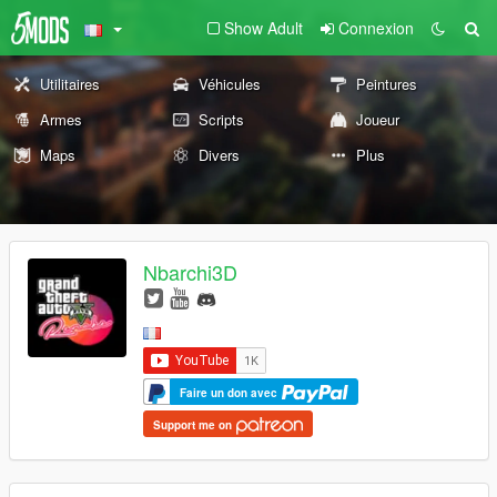
Show Adult
Connexion
Utilitaires
Véhicules
Peintures
Armes
Scripts
Joueur
Maps
Divers
Plus
Nbarchi3D
Faire un don avec
Support me on