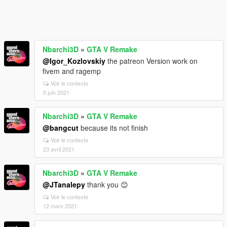
Nbarchi3D
»
GTA V Remake
@Igor_Kozlovskiy
the patreon Version work on
fivem and ragemp
Voir le contexte
5 juin 2021
Nbarchi3D
»
GTA V Remake
@bangcut
because its not finish
Voir le contexte
23 avril 2021
Nbarchi3D
»
GTA V Remake
@JTanalepy
thank you 😊
Voir le contexte
12 mars 2021