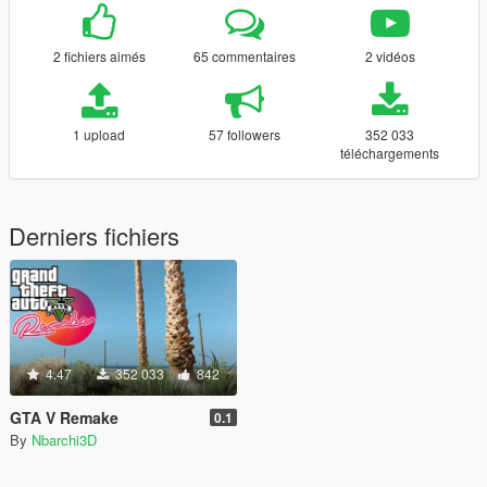
2 fichiers aimés
65 commentaires
2 vidéos
1 upload
57 followers
352 033
téléchargements
Derniers fichiers
4.47
352 033
842
GTA V Remake
0.1
By
Nbarchi3D