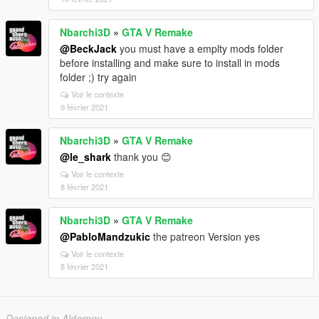
Nbarchi3D
»
GTA V Remake
@BeckJack
you must have a emplty mods folder
before installing and make sure to install in mods
folder ;) try again
Voir le contexte
9 février 2021
Nbarchi3D
»
GTA V Remake
@le_shark
thank you 😊
Voir le contexte
8 février 2021
Nbarchi3D
»
GTA V Remake
@PabloMandzukic
the patreon Version yes
Voir le contexte
8 février 2021
Designed in Alderney