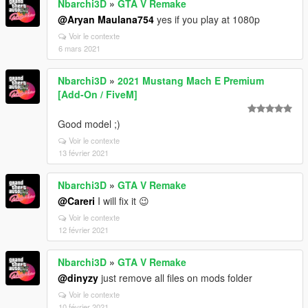
Nbarchi3D
»
GTA V Remake
@Aryan Maulana754
yes if you play at 1080p
Voir le contexte
6 mars 2021
Nbarchi3D
»
2021 Mustang Mach E Premium
[Add-On / FiveM]
Good model ;)
Voir le contexte
13 février 2021
Nbarchi3D
»
GTA V Remake
@Careri
I will fix it 😉
Voir le contexte
12 février 2021
Nbarchi3D
»
GTA V Remake
@dinyzy
just remove all files on mods folder
Voir le contexte
10 février 2021